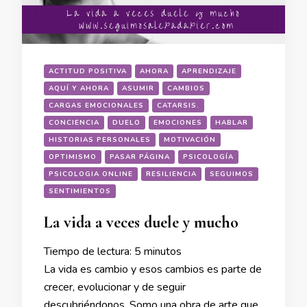
ACTITUD POSITIVA
AHORA
APRENDIZAJE
AQUÍ Y AHORA
ASUMIR
CAMBIOS
CARGAS EMOCIONALES
CATARSIS.
CONCIENCIA
DUELO
EMOCIONES
HABLAR
HISTORIAS PERSONALES
MOTIVACIÓN
OPTIMISMO
PASAR PÁGINA
PSICOLOGÍA
PSICOLOGIA ONLINE
RESILIENCIA
SEGUIMOS
SENTIMIENTOS
La vida a veces duele y mucho
Tiempo de lectura:
5
minutos
La vida es cambio y esos cambios es parte de
crecer, evolucionar y de seguir
descubriéndonos. Somo una obra de arte que