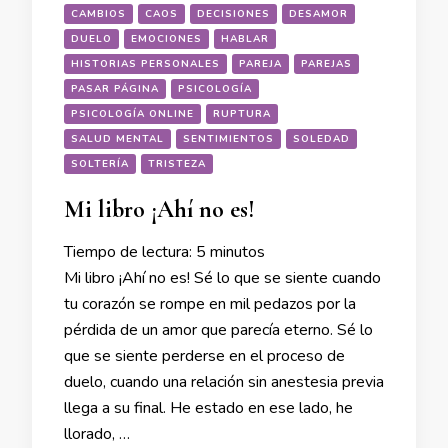
CAMBIOS
CAOS
DECISIONES
DESAMOR
DUELO
EMOCIONES
HABLAR
HISTORIAS PERSONALES
PAREJA
PAREJAS
PASAR PÁGINA
PSICOLOGÍA
PSICOLOGÍA ONLINE
RUPTURA
SALUD MENTAL
SENTIMIENTOS
SOLEDAD
SOLTERÍA
TRISTEZA
Mi libro ¡Ahí no es!
Tiempo de lectura:
5
minutos
Mi libro ¡Ahí no es! Sé lo que se siente cuando
tu corazón se rompe en mil pedazos por la
pérdida de un amor que parecía eterno. Sé lo
que se siente perderse en el proceso de
duelo, cuando una relación sin anestesia previa
llega a su final. He estado en ese lado, he
llorado, …