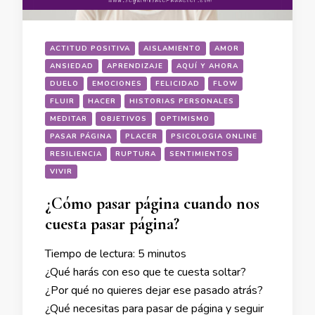
ACTITUD POSITIVA
AISLAMIENTO
AMOR
ANSIEDAD
APRENDIZAJE
AQUÍ Y AHORA
DUELO
EMOCIONES
FELICIDAD
FLOW
FLUIR
HACER
HISTORIAS PERSONALES
MEDITAR
OBJETIVOS
OPTIMISMO
PASAR PÁGINA
PLACER
PSICOLOGIA ONLINE
RESILIENCIA
RUPTURA
SENTIMIENTOS
VIVIR
¿Cómo pasar página cuando nos
cuesta pasar página?
Tiempo de lectura:
5
minutos
¿Qué harás con eso que te cuesta soltar?
¿Por qué no quieres dejar ese pasado atrás?
¿Qué necesitas para pasar de página y seguir