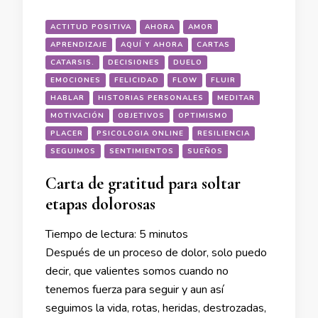
ACTITUD POSITIVA
AHORA
AMOR
APRENDIZAJE
AQUÍ Y AHORA
CARTAS
CATARSIS.
DECISIONES
DUELO
EMOCIONES
FELICIDAD
FLOW
FLUIR
HABLAR
HISTORIAS PERSONALES
MEDITAR
MOTIVACIÓN
OBJETIVOS
OPTIMISMO
PLACER
PSICOLOGIA ONLINE
RESILIENCIA
SEGUIMOS
SENTIMIENTOS
SUEÑOS
Carta de gratitud para soltar
etapas dolorosas
Tiempo de lectura:
5
minutos
Después de un proceso de dolor, solo puedo
decir, que valientes somos cuando no
tenemos fuerza para seguir y aun así
seguimos la vida, rotas, heridas, destrozadas,