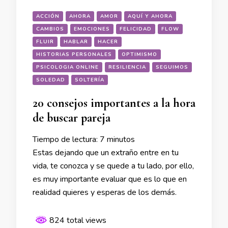
ACCIÓN
AHORA
AMOR
AQUÍ Y AHORA
CAMBIOS
EMOCIONES
FELICIDAD
FLOW
FLUIR
HABLAR
HACER
HISTORIAS PERSONALES
OPTIMISMO
PSICOLOGIA ONLINE
RESILIENCIA
SEGUIMOS
SOLEDAD
SOLTERÍA
20 consejos importantes a la hora
de buscar pareja
Tiempo de lectura:
7
minutos
Estas dejando que un extraño entre en tu
vida, te conozca y se quede a tu lado, por ello,
es muy importante evaluar que es lo que en
realidad quieres y esperas de los demás.
824 total views