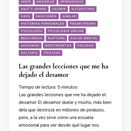
AMOR
ANSIEDAD
APRENDIZAJE
AQUÍ Y AHORA
ASUMIR
AUTOESTIMA
CAOS
EMOCIONES
HABLAR
HISTORIAS PERSONALES
PASAR PÁGINA
PSICOLOGÍA
PSICOLOGIA ONLINE
RESILIENCIA
RUPTURA
SALUD MENTAL
SEGUIMOS
SENTIMIENTOS
SOLEDAD
SOLTERÍA
TRISTEZA
Las grandes lecciones que me ha
dejado el desamor
Tiempo de lectura:
5
minutos
Las grandes lecciones que me ha dejado el
desamor El desamor duele y mucho, más bien
diría que destroza en millones de pedazos,
pero, a la vez sirve como una escuela
emocional para ver desde qué lugar nos