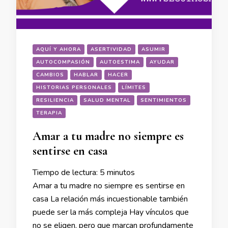
AQUÍ Y AHORA
ASERTIVIDAD
ASUMIR
AUTOCOMPASIÓN
AUTOESTIMA
AYUDAR
CAMBIOS
HABLAR
HACER
HISTORIAS PERSONALES
LÍMITES
RESILIENCIA
SALUD MENTAL
SENTIMIENTOS
TERAPIA
Amar a tu madre no siempre es
sentirse en casa
Tiempo de lectura:
5
minutos
Amar a tu madre no siempre es sentirse en
casa La relación más incuestionable también
puede ser la más compleja Hay vínculos que
no se eligen, pero que marcan profundamente