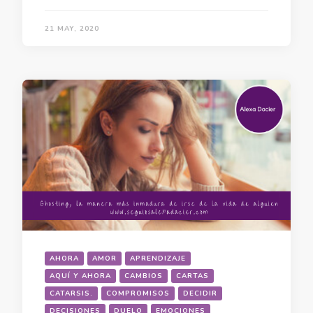
21 MAY, 2020
AHORA
AMOR
APRENDIZAJE
AQUÍ Y AHORA
CAMBIOS
CARTAS
CATARSIS.
COMPROMISOS
DECIDIR
DECISIONES
DUELO
EMOCIONES