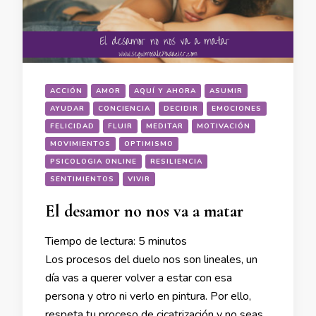
ACCIÓN
AMOR
AQUÍ Y AHORA
ASUMIR
AYUDAR
CONCIENCIA
DECIDIR
EMOCIONES
FELICIDAD
FLUIR
MEDITAR
MOTIVACIÓN
MOVIMIENTOS
OPTIMISMO
PSICOLOGIA ONLINE
RESILIENCIA
SENTIMIENTOS
VIVIR
El desamor no nos va a matar
Tiempo de lectura:
5
minutos
Los procesos del duelo nos son lineales, un
día vas a querer volver a estar con esa
persona y otro ni verlo en pintura. Por ello,
respeta tu proceso de cicatrización y no seas