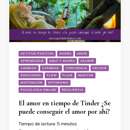
ACTITUD POSITIVA
AHORA
AMOR
APRENDIZAJE
AQUÍ Y AHORA
ASUMIR
CAMBIOS
CATARSIS.
CONCIENCIA
DECIDIR
EMOCIONES
FLOW
FLUIR
MEDITAR
MOTIVACIÓN
OPTIMISMO
PSICOLOGIA ONLINE
RESILIENCIA
El amor en tiempo de Tinder ¿Se
puede conseguir el amor por ahí?
Tiempo de lectura:
5
minutos