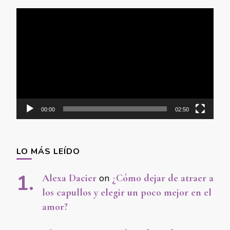
Video
Player
00:00
02:50
LO MÁS LEÍDO
Alexa Dacier
on
¿Cómo dejar de atraer a
los capullos y elegir un poco mejor en el
amor?