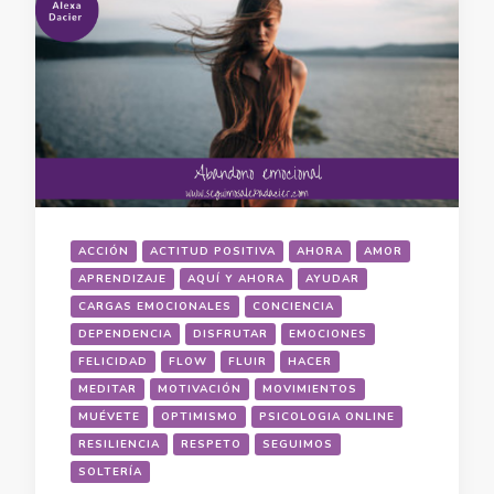
ACCIÓN
ACTITUD POSITIVA
AHORA
AMOR
APRENDIZAJE
AQUÍ Y AHORA
AYUDAR
CARGAS EMOCIONALES
CONCIENCIA
DEPENDENCIA
DISFRUTAR
EMOCIONES
FELICIDAD
FLOW
FLUIR
HACER
MEDITAR
MOTIVACIÓN
MOVIMIENTOS
MUÉVETE
OPTIMISMO
PSICOLOGIA ONLINE
RESILIENCIA
RESPETO
SEGUIMOS
SOLTERÍA