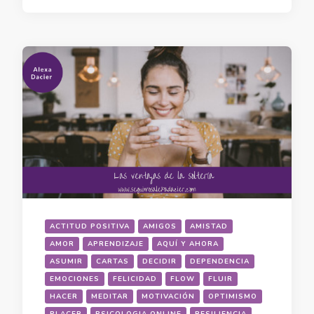
ACTITUD POSITIVA
AMIGOS
AMISTAD
AMOR
APRENDIZAJE
AQUÍ Y AHORA
ASUMIR
CARTAS
DECIDIR
DEPENDENCIA
EMOCIONES
FELICIDAD
FLOW
FLUIR
HACER
MEDITAR
MOTIVACIÓN
OPTIMISMO
PLACER
PSICOLOGIA ONLINE
RESILIENCIA