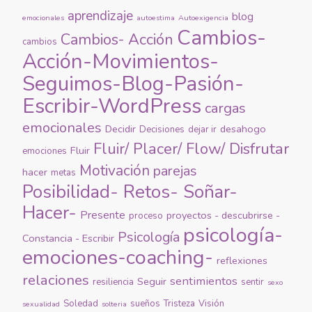
aprendizaje
blog
emocionales
autoestima
Autoexigencia
Cambios-
Cambios- Acción
cambios
Acción-Movimientos-
Seguimos-Blog-Pasión-
Escribir-WordPress
cargas
emocionales
Decidir
desahogo
Decisiones
dejar ir
Fluir/ Placer/ Flow/ Disfrutar
Fluir
emociones
Motivación
parejas
hacer
metas
Posibilidad- Retos- Soñar-
Hacer-
Presente
proyectos - descubrirse -
proceso
psicología-
Psicología
Constancia - Escribir
emociones-coaching-
reflexiones
relaciones
sentimientos
Seguir
resiliencia
sentir
sexo
Soledad
sueños
Tristeza
Visión
sexualidad
solteria