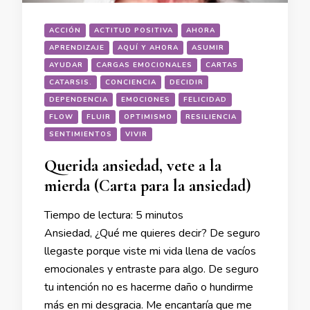
ACCIÓN
ACTITUD POSITIVA
AHORA
APRENDIZAJE
AQUÍ Y AHORA
ASUMIR
AYUDAR
CARGAS EMOCIONALES
CARTAS
CATARSIS.
CONCIENCIA
DECIDIR
DEPENDENCIA
EMOCIONES
FELICIDAD
FLOW
FLUIR
OPTIMISMO
RESILIENCIA
SENTIMIENTOS
VIVIR
Querida ansiedad, vete a la
mierda (Carta para la ansiedad)
Tiempo de lectura:
5
minutos
Ansiedad, ¿Qué me quieres decir? De seguro
llegaste porque viste mi vida llena de vacíos
emocionales y entraste para algo. De seguro
tu intención no es hacerme daño o hundirme
más en mi desgracia. Me encantaría que me