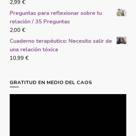
2,99
€
Preguntas para reflexionar sobre tu
relación / 35 Preguntas
2,00
€
Cuaderno terapéutico: Necesito salir de
una relación tóxica
10,99
€
GRATITUD EN MEDIO DEL CAOS
Video
Player