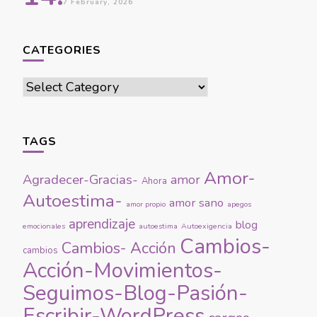
17 February, 2026
CATEGORIES
Categories
TAGS
Amor-
Agradecer-Gracias-
amor
Ahora
Autoestima-
amor sano
amor propio
apegos
aprendizaje
blog
emocionales
autoestima
Autoexigencia
Cambios-
Cambios- Acción
cambios
Acción-Movimientos-
Seguimos-Blog-Pasión-
Escribir-WordPress