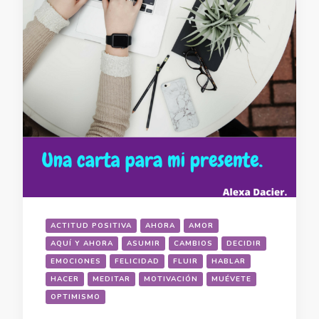
ACTITUD POSITIVA
AHORA
AMOR
AQUÍ Y AHORA
ASUMIR
CAMBIOS
DECIDIR
EMOCIONES
FELICIDAD
FLUIR
HABLAR
HACER
MEDITAR
MOTIVACIÓN
MUÉVETE
OPTIMISMO