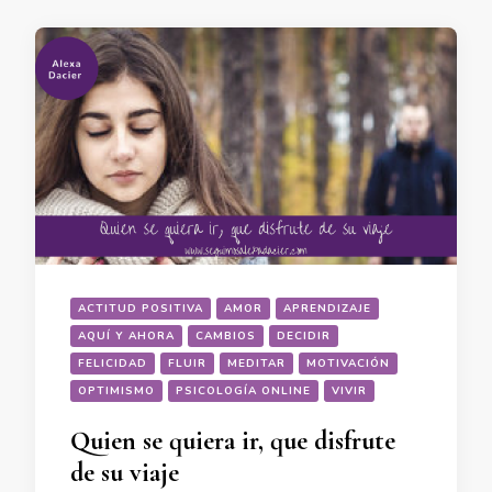
ACTITUD POSITIVA
AMOR
APRENDIZAJE
AQUÍ Y AHORA
CAMBIOS
DECIDIR
FELICIDAD
FLUIR
MEDITAR
MOTIVACIÓN
OPTIMISMO
PSICOLOGÍA ONLINE
VIVIR
Quien se quiera ir, que disfrute
de su viaje