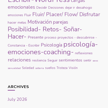
cargas
emocionales
Decidir
desahogo
Decisiones
dejar ir
Fluir/ Placer/ Flow/ Disfrutar
Fluir
emociones
Motivación
parejas
hacer
metas
Posibilidad- Retos- Soñar-
Hacer-
Presente
proyectos - descubrirse -
proceso
psicología-
Psicología
Constancia - Escribir
emociones-coaching-
reflexiones
relaciones
sentimientos
Seguir
resiliencia
sentir
sexo
Soledad
sueños
Tristeza
Visión
sexualidad
solteria
ARCHIVES
July 2026