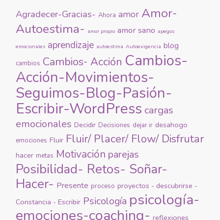
Amor-
Agradecer-Gracias-
amor
Ahora
Autoestima-
amor sano
amor propio
apegos
aprendizaje
blog
emocionales
autoestima
Autoexigencia
Cambios-
Cambios- Acción
cambios
Acción-Movimientos-
Seguimos-Blog-Pasión-
Escribir-WordPress
cargas
emocionales
Decidir
desahogo
Decisiones
dejar ir
Fluir/ Placer/ Flow/ Disfrutar
Fluir
emociones
Motivación
parejas
hacer
metas
Posibilidad- Retos- Soñar-
Hacer-
Presente
proyectos - descubrirse -
proceso
psicología-
Psicología
Constancia - Escribir
emociones-coaching-
reflexiones