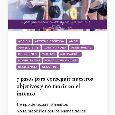
ACCIÓN
ACTITUD POSITIVA
AMOR
APRENDIZAJE
AQUÍ Y AHORA
ASERTIVIDAD
DECISIONES
MEDITAR
MOTIVACIÓN
MOVIMIENTOS
PSICOLOGIA ONLINE
RESILIENCIA
SEGUIMOS
7 pasos para conseguir nuestros
objetivos y no morir en el
intento
Tiempo de lectura:
5
minutos
No te preocupes por los sueños de los