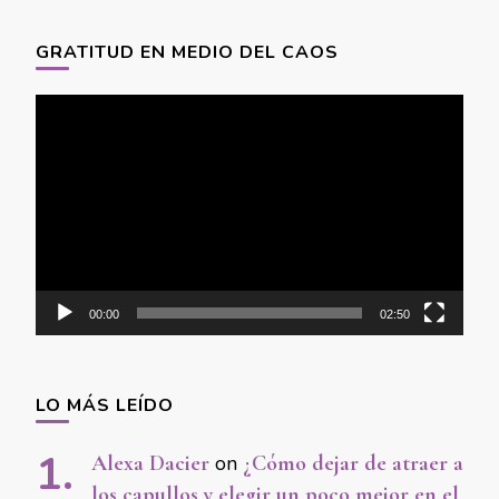
GRATITUD EN MEDIO DEL CAOS
Video
Player
00:00
02:50
LO MÁS LEÍDO
Alexa Dacier
on
¿Cómo dejar de atraer a
los capullos y elegir un poco mejor en el