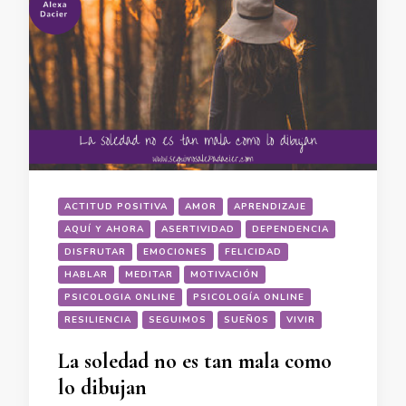
ACTITUD POSITIVA
AMOR
APRENDIZAJE
AQUÍ Y AHORA
ASERTIVIDAD
DEPENDENCIA
DISFRUTAR
EMOCIONES
FELICIDAD
HABLAR
MEDITAR
MOTIVACIÓN
PSICOLOGIA ONLINE
PSICOLOGÍA ONLINE
RESILIENCIA
SEGUIMOS
SUEÑOS
VIVIR
La soledad no es tan mala como
lo dibujan