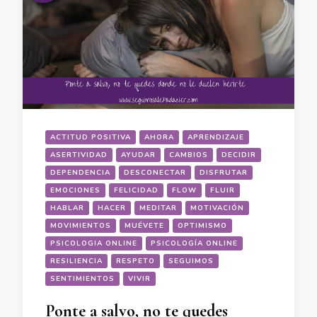
ACTITUD POSITIVA
AHORA
APRENDIZAJE
ASERTIVIDAD
AYUDAR
CAMBIOS
DECIDIR
DEPENDENCIA
DESCONECTAR
DISFRUTAR
EMOCIONES
FELICIDAD
FLOW
FLUIR
HABLAR
HACER
MEDITAR
MOTIVACIÓN
MOVIMIENTOS
MUÉVETE
OPTIMISMO
PSICOLOGIA ONLINE
PSICOLOGÍA ONLINE
RESILIENCIA
RESPETO
SEGUIMOS
SENTIMIENTOS
VIVIR
Ponte a salvo, no te quedes