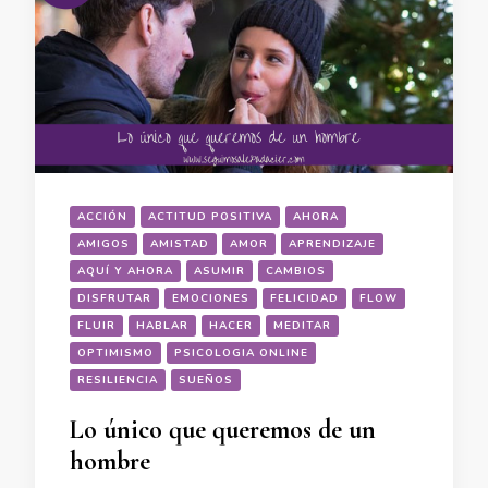
ACCIÓN
ACTITUD POSITIVA
AHORA
AMIGOS
AMISTAD
AMOR
APRENDIZAJE
AQUÍ Y AHORA
ASUMIR
CAMBIOS
DISFRUTAR
EMOCIONES
FELICIDAD
FLOW
FLUIR
HABLAR
HACER
MEDITAR
OPTIMISMO
PSICOLOGIA ONLINE
RESILIENCIA
SUEÑOS
Lo único que queremos de un
hombre