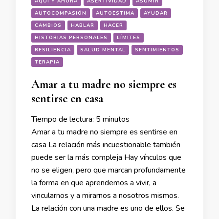
AQUÍ Y AHORA
ASERTIVIDAD
ASUMIR
AUTOCOMPASIÓN
AUTOESTIMA
AYUDAR
CAMBIOS
HABLAR
HACER
HISTORIAS PERSONALES
LÍMITES
RESILIENCIA
SALUD MENTAL
SENTIMIENTOS
TERAPIA
Amar a tu madre no siempre es
sentirse en casa
Tiempo de lectura:
5
minutos
Amar a tu madre no siempre es sentirse en
casa La relación más incuestionable también
puede ser la más compleja Hay vínculos que
no se eligen, pero que marcan profundamente
la forma en que aprendemos a vivir, a
vincularnos y a mirarnos a nosotros mismos.
La relación con una madre es uno de ellos. Se