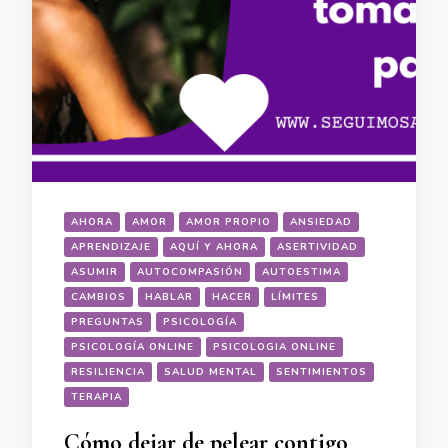
AHORA
AMOR
AMOR PROPIO
ANSIEDAD
APRENDIZAJE
AQUÍ Y AHORA
ASERTIVIDAD
ASUMIR
AUTOCOMPASIÓN
AUTOESTIMA
CAMBIOS
HABLAR
HACER
LÍMITES
PREGUNTAS
PSICOLOGÍA
PSICOLOGÍA ONLINE
PSICOLOGIA ONLINE
RESILIENCIA
SALUD MENTAL
SENTIMIENTOS
TERAPIA
Cómo dejar de pelear contigo