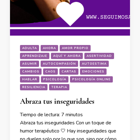
ADULTA
AHORA
AMOR PROPIO
APRENDIZAJE
AQUÍ Y AHORA
ASERTIVIDAD
ASUMIR
AUTOCOMPASIÓN
AUTOESTIMA
CAMBIOS
CAOS
CARTAS
EMOCIONES
HABLAR
PSICOLOGÍA
PSICOLOGÍA ONLINE
RESILIENCIA
TERAPIA
Abraza tus inseguridades
Tiempo de lectura:
7
minutos
Abraza tus inseguridades Con un toque de
humor terapéutico 🤍 Hay inseguridades que
no duelen solo por lo que son, sino por cómo