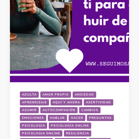
ADULTA
AMOR PROPIO
ANSIEDAD
APRENDIZAJE
AQUÍ Y AHORA
ASERTIVIDAD
ASUMIR
AUTOCOMPASIÓN
CAMBIOS
EMOCIONES
HABLAR
HACER
PREGUNTAS
PSICOLOGÍA
PSICOLOGÍA ONLINE
PSICOLOGIA ONLINE
RESILIENCIA