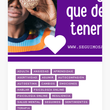
ADULTA
ANSIEDAD
APRENDIZAJE
ASERTIVIDAD
ASUMIR
AUTOCOMPASIÓN
AUTOESTIMA
CAMBIOS
EMOCIONES
HABLAR
PSICOLOGÍA ONLINE
PSICOLOGIA ONLINE
RESILIENCIA
SALUD MENTAL
SEGUIMOS
SENTIMIENTOS
TERAPIA