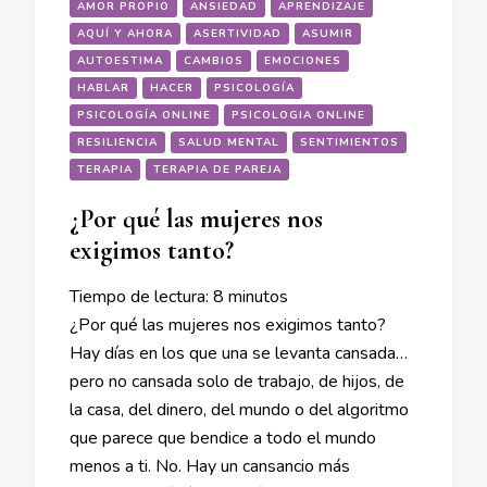
AMOR PROPIO
ANSIEDAD
APRENDIZAJE
AQUÍ Y AHORA
ASERTIVIDAD
ASUMIR
AUTOESTIMA
CAMBIOS
EMOCIONES
HABLAR
HACER
PSICOLOGÍA
PSICOLOGÍA ONLINE
PSICOLOGIA ONLINE
RESILIENCIA
SALUD MENTAL
SENTIMIENTOS
TERAPIA
TERAPIA DE PAREJA
¿Por qué las mujeres nos
exigimos tanto?
Tiempo de lectura:
8
minutos
¿Por qué las mujeres nos exigimos tanto?
Hay días en los que una se levanta cansada…
pero no cansada solo de trabajo, de hijos, de
la casa, del dinero, del mundo o del algoritmo
que parece que bendice a todo el mundo
menos a ti. No. Hay un cansancio más