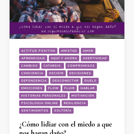
ACTITUD POSITIVA
AMISTAD
AMOR
APRENDIZAJE
AQUÍ Y AHORA
ASERTIVIDAD
CAMBIOS
CATARSIS.
COMPROMISOS
CONCIENCIA
DECIDIR
DECISIONES
DEPENDENCIA
DESCONECTAR
DUELO
EMOCIONES
FLOW
FLUIR
HABLAR
HISTORIAS PERSONALES
MOTIVACIÓN
PSICOLOGIA ONLINE
RESILIENCIA
SENTIMIENTOS
SOLTERÍA
¿Cómo lidiar con el miedo a que
nos hagan daño?