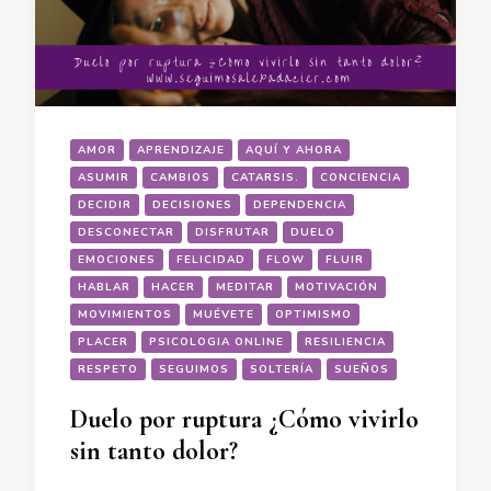
AMOR
APRENDIZAJE
AQUÍ Y AHORA
ASUMIR
CAMBIOS
CATARSIS.
CONCIENCIA
DECIDIR
DECISIONES
DEPENDENCIA
DESCONECTAR
DISFRUTAR
DUELO
EMOCIONES
FELICIDAD
FLOW
FLUIR
HABLAR
HACER
MEDITAR
MOTIVACIÓN
MOVIMIENTOS
MUÉVETE
OPTIMISMO
PLACER
PSICOLOGIA ONLINE
RESILIENCIA
RESPETO
SEGUIMOS
SOLTERÍA
SUEÑOS
Duelo por ruptura ¿Cómo vivirlo
sin tanto dolor?