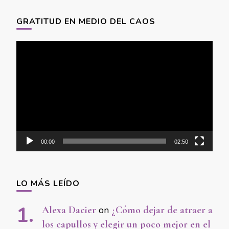
GRATITUD EN MEDIO DEL CAOS
Video
Player
00:00
02:50
LO MÁS LEÍDO
Alexa Dacier
on
¿Cómo dejar de atraer a
los capullos y elegir un poco mejor en el