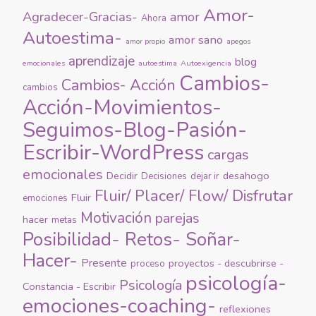
Amor-
Agradecer-Gracias-
amor
Ahora
Autoestima-
amor sano
amor propio
apegos
aprendizaje
blog
emocionales
autoestima
Autoexigencia
Cambios-
Cambios- Acción
cambios
Acción-Movimientos-
Seguimos-Blog-Pasión-
Escribir-WordPress
cargas
emocionales
Decidir
desahogo
Decisiones
dejar ir
Fluir/ Placer/ Flow/ Disfrutar
Fluir
emociones
Motivación
parejas
hacer
metas
Posibilidad- Retos- Soñar-
Hacer-
Presente
proyectos - descubrirse -
proceso
psicología-
Psicología
Constancia - Escribir
emociones-coaching-
reflexiones