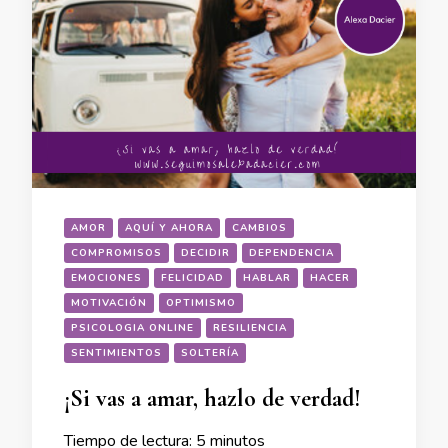
AMOR
AQUÍ Y AHORA
CAMBIOS
COMPROMISOS
DECIDIR
DEPENDENCIA
EMOCIONES
FELICIDAD
HABLAR
HACER
MOTIVACIÓN
OPTIMISMO
PSICOLOGIA ONLINE
RESILIENCIA
SENTIMIENTOS
SOLTERÍA
¡Si vas a amar, hazlo de verdad!
Tiempo de lectura:
5
minutos