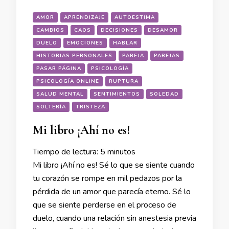
AMOR
APRENDIZAJE
AUTOESTIMA
CAMBIOS
CAOS
DECISIONES
DESAMOR
DUELO
EMOCIONES
HABLAR
HISTORIAS PERSONALES
PAREJA
PAREJAS
PASAR PÁGINA
PSICOLOGÍA
PSICOLOGÍA ONLINE
RUPTURA
SALUD MENTAL
SENTIMIENTOS
SOLEDAD
SOLTERÍA
TRISTEZA
Mi libro ¡Ahí no es!
Tiempo de lectura:
5
minutos
Mi libro ¡Ahí no es! Sé lo que se siente cuando
tu corazón se rompe en mil pedazos por la
pérdida de un amor que parecía eterno. Sé lo
que se siente perderse en el proceso de
duelo, cuando una relación sin anestesia previa