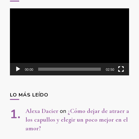
Video
Player
00:00
02:50
LO MÁS LEÍDO
Alexa Dacier
on
¿Cómo dejar de atraer a
los capullos y elegir un poco mejor en el
amor?