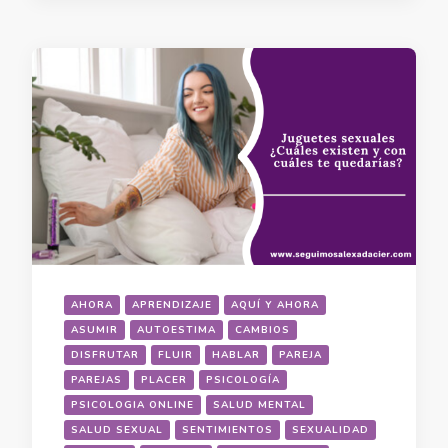
AHORA
APRENDIZAJE
AQUÍ Y AHORA
ASUMIR
AUTOESTIMA
CAMBIOS
DISFRUTAR
FLUIR
HABLAR
PAREJA
PAREJAS
PLACER
PSICOLOGÍA
PSICOLOGIA ONLINE
SALUD MENTAL
SALUD SEXUAL
SENTIMIENTOS
SEXUALIDAD