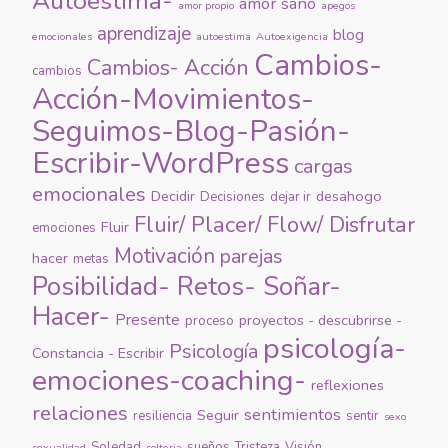
Autoestima-
amor sano
amor propio
apegos
aprendizaje
blog
emocionales
autoestima
Autoexigencia
Cambios-
Cambios- Acción
cambios
Acción-Movimientos-
Seguimos-Blog-Pasión-
Escribir-WordPress
cargas
emocionales
Decidir
desahogo
Decisiones
dejar ir
Fluir/ Placer/ Flow/ Disfrutar
Fluir
emociones
Motivación
parejas
hacer
metas
Posibilidad- Retos- Soñar-
Hacer-
Presente
proyectos - descubrirse -
proceso
psicología-
Psicología
Constancia - Escribir
emociones-coaching-
reflexiones
relaciones
sentimientos
Seguir
resiliencia
sentir
sexo
Soledad
sueños
Tristeza
Visión
sexualidad
solteria