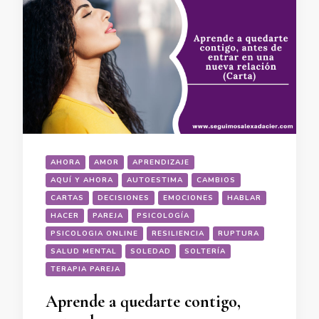
AHORA
AMOR
APRENDIZAJE
AQUÍ Y AHORA
AUTOESTIMA
CAMBIOS
CARTAS
DECISIONES
EMOCIONES
HABLAR
HACER
PAREJA
PSICOLOGÍA
PSICOLOGIA ONLINE
RESILIENCIA
RUPTURA
SALUD MENTAL
SOLEDAD
SOLTERÍA
TERAPIA PAREJA
Aprende a quedarte contigo,