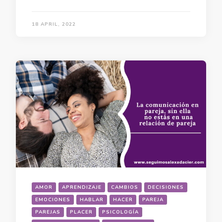
18 APRIL, 2022
AMOR
APRENDIZAJE
CAMBIOS
DECISIONES
EMOCIONES
HABLAR
HACER
PAREJA
PAREJAS
PLACER
PSICOLOGÍA