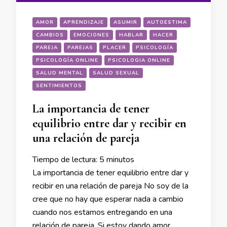
AMOR
APRENDIZAJE
ASUMIR
AUTOESTIMA
CAMBIOS
EMOCIONES
HABLAR
HACER
PAREJA
PAREJAS
PLACER
PSICOLOGÍA
PSICOLOGÍA ONLINE
PSICOLOGIA ONLINE
SALUD MENTAL
SALUD SEXUAL
SENTIMIENTOS
La importancia de tener
equilibrio entre dar y recibir en
una relación de pareja
Tiempo de lectura:
5
minutos
La importancia de tener equilibrio entre dar y
recibir en una relación de pareja No soy de la
cree que no hay que esperar nada a cambio
cuando nos estamos entregando en una
relación de pareja. Si estoy dando amor,