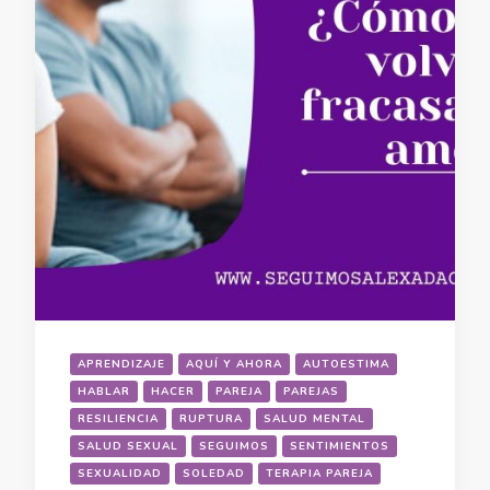
APRENDIZAJE
AQUÍ Y AHORA
AUTOESTIMA
HABLAR
HACER
PAREJA
PAREJAS
RESILIENCIA
RUPTURA
SALUD MENTAL
SALUD SEXUAL
SEGUIMOS
SENTIMIENTOS
SEXUALIDAD
SOLEDAD
TERAPIA PAREJA