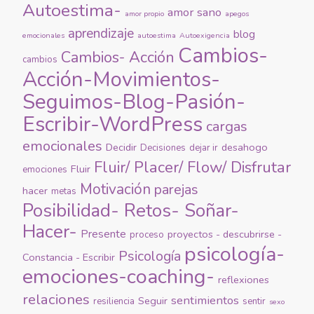
Autoestima-
amor sano
amor propio
apegos
aprendizaje
blog
emocionales
autoestima
Autoexigencia
Cambios-
Cambios- Acción
cambios
Acción-Movimientos-
Seguimos-Blog-Pasión-
Escribir-WordPress
cargas
emocionales
Decidir
desahogo
Decisiones
dejar ir
Fluir/ Placer/ Flow/ Disfrutar
Fluir
emociones
Motivación
parejas
hacer
metas
Posibilidad- Retos- Soñar-
Hacer-
Presente
proyectos - descubrirse -
proceso
psicología-
Psicología
Constancia - Escribir
emociones-coaching-
reflexiones
relaciones
sentimientos
Seguir
resiliencia
sentir
sexo