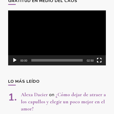
GRATITUD EN MEDIO DEL CAOS
Video
Player
00:00
02:50
LO MÁS LEÍDO
Alexa Dacier
on
¿Cómo dejar de atraer a
los capullos y elegir un poco mejor en el
amor?