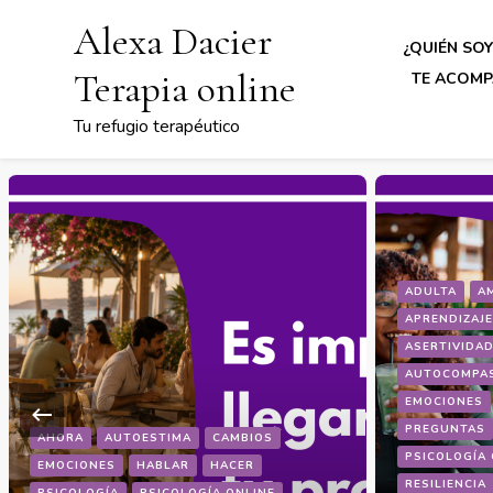
Alexa Dacier
¿QUIÉN SOY
Terapia online
TE ACOMP
Tu refugio terapéutico
ADULTA
A
APRENDIZAJE
ASERTIVIDA
AUTOCOMPA
EMOCIONES
PREGUNTAS
AHORA
AUTOESTIMA
CAMBIOS
PSICOLOGÍA 
EMOCIONES
HABLAR
HACER
RESILIENCIA