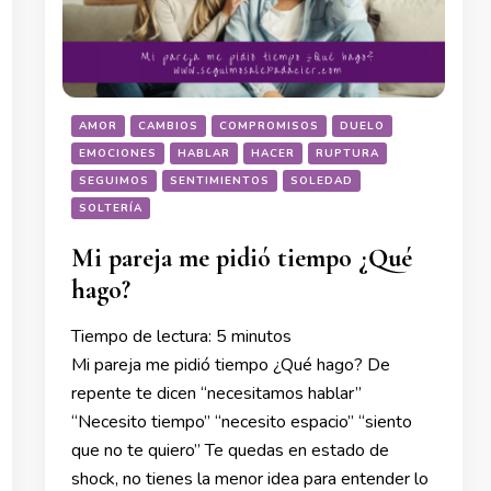
AMOR
CAMBIOS
COMPROMISOS
DUELO
EMOCIONES
HABLAR
HACER
RUPTURA
SEGUIMOS
SENTIMIENTOS
SOLEDAD
SOLTERÍA
Mi pareja me pidió tiempo ¿Qué
hago?
Tiempo de lectura:
5
minutos
Mi pareja me pidió tiempo ¿Qué hago? De
repente te dicen “necesitamos hablar”
“Necesito tiempo” “necesito espacio” “siento
que no te quiero” Te quedas en estado de
shock, no tienes la menor idea para entender lo