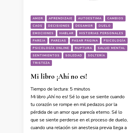
AMOR
APRENDIZAJE
AUTOESTIMA
CAMBIOS
CAOS
DECISIONES
DESAMOR
DUELO
EMOCIONES
HABLAR
HISTORIAS PERSONALES
PAREJA
PAREJAS
PASAR PÁGINA
PSICOLOGÍA
PSICOLOGÍA ONLINE
RUPTURA
SALUD MENTAL
SENTIMIENTOS
SOLEDAD
SOLTERÍA
TRISTEZA
Mi libro ¡Ahí no es!
Tiempo de lectura:
5
minutos
Mi libro ¡Ahí no es! Sé lo que se siente cuando
tu corazón se rompe en mil pedazos por la
pérdida de un amor que parecía eterno. Sé lo
que se siente perderse en el proceso de duelo,
cuando una relación sin anestesia previa llega a