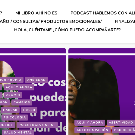
?
MI LIBRO AHÍ NO ES
PODCAST HABLEMOS CON AL
AÑO / CONSULTAS/ PRODUCTOS EMOCIONALES/
FINALIZ
HOLA, CUÉNTAME ¿CÓMO PUEDO ACOMPAÑARTE?
MOR PROPIO
ANSIEDAD
AQUÍ Y AHORA
D
ASUMIR
SIÓN
CAMBIOS
HABLAR
HACER
PSICOLOGÍA
AQUÍ Y AHORA
ASERTIVIDAD
ONLINE
PSICOLOGIA ONLINE
AUTOCOMPASIÓN
PSICOLOGÍ
SALUD MENTAL