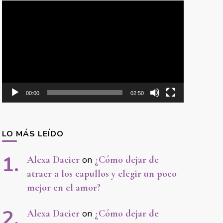
Video
Player
00:00
02:50
LO MÁS LEÍDO
Alexa Dacier
on
¿Cómo dejar de
atraer a los capullos y elegir un poco
mejor en el amor?
Alexa Dacier
on
¿Cómo dejar de