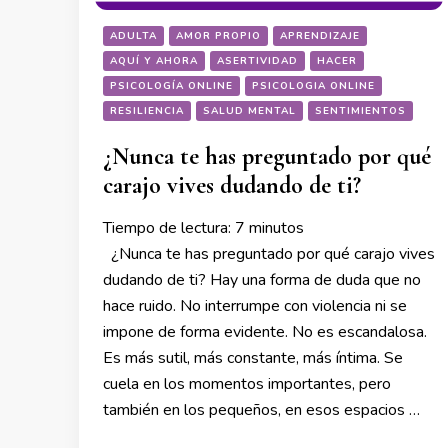
ADULTA
AMOR PROPIO
APRENDIZAJE
AQUÍ Y AHORA
ASERTIVIDAD
HACER
PSICOLOGÍA ONLINE
PSICOLOGIA ONLINE
RESILIENCIA
SALUD MENTAL
SENTIMIENTOS
¿Nunca te has preguntado por qué
carajo vives dudando de ti?
Tiempo de lectura:
7
minutos
¿Nunca te has preguntado por qué carajo vives
dudando de ti? Hay una forma de duda que no
hace ruido. No interrumpe con violencia ni se
impone de forma evidente. No es escandalosa.
Es más sutil, más constante, más íntima. Se
cuela en los momentos importantes, pero
también en los pequeños, en esos espacios …