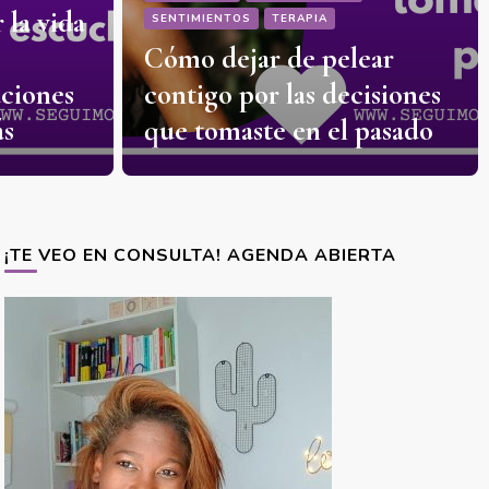
r la vida
SENTIMIENTOS
TERAPIA
Cómo dejar de pelear
aciones
contigo por las decisiones
ás
que tomaste en el pasado
¡TE VEO EN CONSULTA! AGENDA ABIERTA