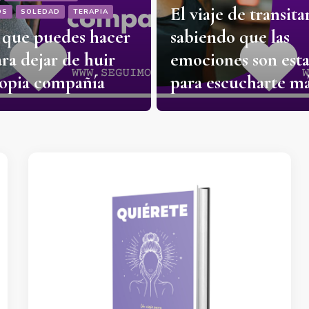
El viaje de transita
OS
SOLEDAD
TERAPIA
s que puedes hacer
sabiendo que las
ara dejar de huir
emociones son est
ropia compañía
para escucharte m