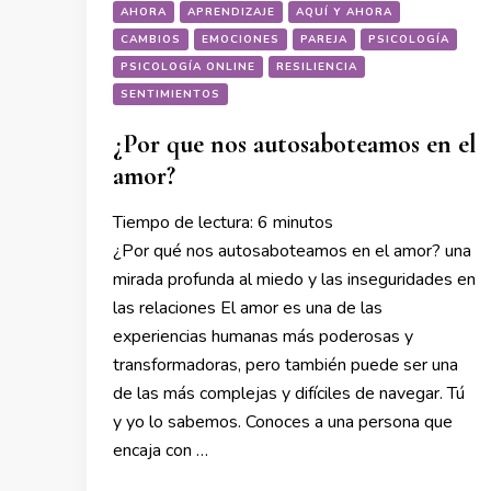
AHORA
APRENDIZAJE
AQUÍ Y AHORA
CAMBIOS
EMOCIONES
PAREJA
PSICOLOGÍA
PSICOLOGÍA ONLINE
RESILIENCIA
SENTIMIENTOS
¿Por que nos autosaboteamos en el
amor?
Tiempo de lectura:
6
minutos
¿Por qué nos autosaboteamos en el amor? una
mirada profunda al miedo y las inseguridades en
las relaciones El amor es una de las
experiencias humanas más poderosas y
transformadoras, pero también puede ser una
de las más complejas y difíciles de navegar. Tú
y yo lo sabemos. Conoces a una persona que
encaja con …