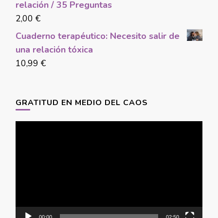
relación / 35 Preguntas
2,00
€
Cuaderno terapéutico: Necesito salir de
una relación tóxica
10,99
€
GRATITUD EN MEDIO DEL CAOS
Video
Player
00:00
02:50