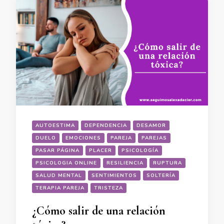
AUTOESTIMA
DEPENDENCIA
DESAMOR
DUELO
EMOCIONES
PAREJA
PAREJAS
PASAR PÁGINA
PLACER
PSICOLOGÍA
PSICOLOGIA ONLINE
RESILIENCIA
RUPTURA
SALUD MENTAL
SENTIMIENTOS
SOLTERÍA
TERAPIA PAREJA
TRISTEZA
¿Cómo salir de una relación