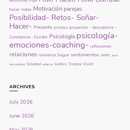
Fluir
emociones
Motivación
parejas
hacer
metas
Posibilidad- Retos- Soñar-
Hacer-
Presente
proyectos - descubrirse -
proceso
psicología-
Psicología
Constancia - Escribir
emociones-coaching-
reflexiones
relaciones
sentimientos
Seguir
resiliencia
sentir
sexo
Soledad
sueños
Tristeza
Visión
sexualidad
solteria
ARCHIVES
July 2026
June 2026
May 2026