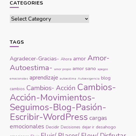
CATEGORIES
Categories
TAGS
Amor-
Agradecer-Gracias-
amor
Ahora
Autoestima-
amor sano
amor propio
apegos
aprendizaje
blog
emocionales
autoestima
Autoexigencia
Cambios-
Cambios- Acción
cambios
Acción-Movimientos-
Seguimos-Blog-Pasión-
Escribir-WordPress
cargas
emocionales
Decidir
desahogo
Decisiones
dejar ir
Fluir/ Placer/ Flow/ Disfrutar