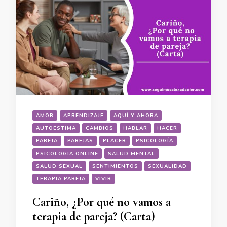
AMOR
APRENDIZAJE
AQUÍ Y AHORA
AUTOESTIMA
CAMBIOS
HABLAR
HACER
PAREJA
PAREJAS
PLACER
PSICOLOGÍA
PSICOLOGIA ONLINE
SALUD MENTAL
SALUD SEXUAL
SENTIMIENTOS
SEXUALIDAD
TERAPIA PAREJA
VIVIR
Cariño, ¿Por qué no vamos a
terapia de pareja? (Carta)