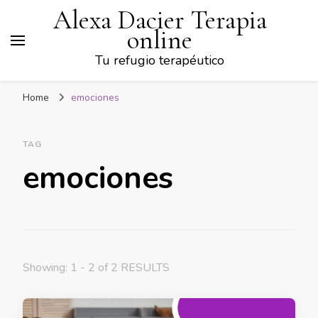
Alexa Dacier Terapia
online
Tu refugio terapéutico
Home
emociones
TAG
emociones
Showing: 1 - 2 of 2 RESULTS