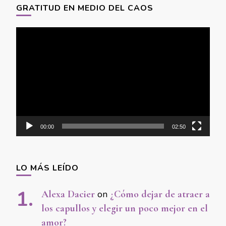
GRATITUD EN MEDIO DEL CAOS
Video
Player
00:00
02:50
LO MÁS LEÍDO
Alexa Dacier
on
¿Cómo dejar de atraer a
los capullos y elegir un poco mejor en el
amor?