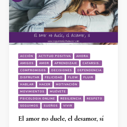
ACCIÓN
ACTITUD POSITIVA
AHORA
AMIGOS
AMOR
APRENDIZAJE
CATARSIS.
COMPROMISOS
DECISIONES
DEPENDENCIA
DISFRUTAR
FELICIDAD
FLOW
FLUIR
HABLAR
HACER
MOTIVACIÓN
MOVIMIENTOS
MUÉVETE
PSICOLOGIA ONLINE
RESILIENCIA
RESPETO
SEGUIMOS
SUEÑOS
VIVIR
El amor no duele, el desamor, sí