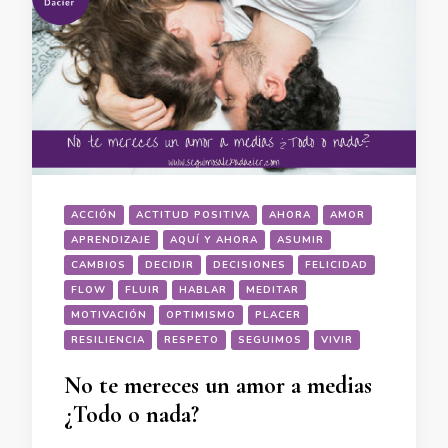
ACCIÓN
ACTITUD POSITIVA
AHORA
AMOR
APRENDIZAJE
AQUÍ Y AHORA
ASUMIR
CAMBIOS
DECIDIR
DECISIONES
FELICIDAD
FLOW
FLUIR
HABLAR
MEDITAR
MOTIVACIÓN
OPTIMISMO
PLACER
RESILIENCIA
RESPETO
SEGUIMOS
VIVIR
No te mereces un amor a medias
¿Todo o nada?