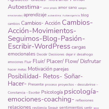
Ahora
Autoestima-
amor sano
amor propio
apegos
aprendizaje
blog
emocionales
autoestima
Autoexigencia
Cambios-
Cambios- Acción
cambios
Acción-Movimientos-
Seguimos-Blog-Pasión-
Escribir-WordPress
cargas
emocionales
Decidir
desahogo
Decisiones
dejar ir
Fluir/ Placer/ Flow/ Disfrutar
Fluir
emociones
Motivación
parejas
hacer
metas
Posibilidad- Retos- Soñar-
Hacer-
Presente
proyectos - descubrirse -
proceso
psicología-
Psicología
Constancia - Escribir
emociones-coaching-
reflexiones
relaciones
sentimientos
Seguir
resiliencia
sentir
sexo