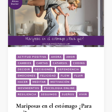
ACTITUD POSITIVA
AHORA
AMOR
CAMBIOS
CARTAS
CATARSIS.
CODING
DECIDIR
DECISIONES
DEPENDENCIA
EMOCIONES
FELICIDAD
FLOW
FLUIR
HACER
MEDITAR
MOTIVACIÓN
MOVIMIENTOS
PSICOLOGIA ONLINE
RESILIENCIA
SEGUIMOS
SUEÑOS
VIVIR
Mariposas en el estómago ¿Para