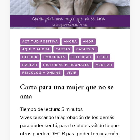
ACTITUD POSITIVA
AHORA
AMOR
AQUÍ Y AHORA
CARTAS
CATARSIS.
DECIDIR
EMOCIONES
FELICIDAD
FLUIR
HABLAR
HISTORIAS PERSONALES
MEDITAR
PSICOLOGIA ONLINE
VIVIR
Carta para una mujer que no se
ama
Tiempo de lectura:
5
minutos
Vives buscando la aprobación de los demás
para poder ser tú, para ti solo es válido lo que
otros pueden DECIR para poder tomar acción