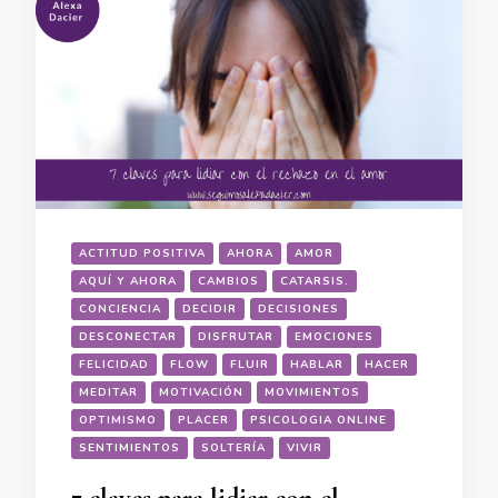
ACTITUD POSITIVA
AHORA
AMOR
AQUÍ Y AHORA
CAMBIOS
CATARSIS.
CONCIENCIA
DECIDIR
DECISIONES
DESCONECTAR
DISFRUTAR
EMOCIONES
FELICIDAD
FLOW
FLUIR
HABLAR
HACER
MEDITAR
MOTIVACIÓN
MOVIMIENTOS
OPTIMISMO
PLACER
PSICOLOGIA ONLINE
SENTIMIENTOS
SOLTERÍA
VIVIR