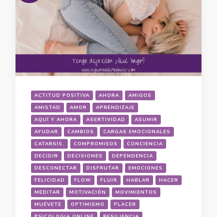
ACTITUD POSITIVA
AHORA
AMIGOS
AMISTAD
AMOR
APRENDIZAJE
AQUÍ Y AHORA
ASERTIVIDAD
ASUMIR
AYUDAR
CAMBIOS
CARGAS EMOCIONALES
CATARSIS.
COMPROMISOS
CONCIENCIA
DECIDIR
DECISIONES
DEPENDENCIA
DESCONECTAR
DISFRUTAR
EMOCIONES
FELICIDAD
FLOW
FLUIR
HABLAR
HACER
MEDITAR
MOTIVACIÓN
MOVIMIENTOS
MUÉVETE
OPTIMISMO
PLACER
PSICOLOGIA ONLINE
RESILIENCIA