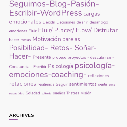
Seguimos-Blog-Pasión-
Escribir-WordPress
cargas
emocionales
Decidir
desahogo
Decisiones
dejar ir
Fluir/ Placer/ Flow/ Disfrutar
Fluir
emociones
Motivación
parejas
hacer
metas
Posibilidad- Retos- Soñar-
Hacer-
Presente
proyectos - descubrirse -
proceso
psicología-
Psicología
Constancia - Escribir
emociones-coaching-
reflexiones
relaciones
sentimientos
Seguir
resiliencia
sentir
sexo
Soledad
sueños
Tristeza
Visión
sexualidad
solteria
ARCHIVES