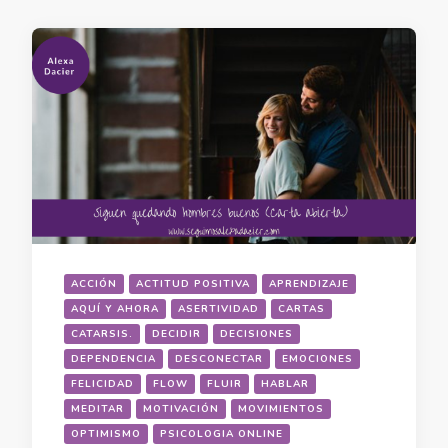
ACCIÓN
ACTITUD POSITIVA
APRENDIZAJE
AQUÍ Y AHORA
ASERTIVIDAD
CARTAS
CATARSIS.
DECIDIR
DECISIONES
DEPENDENCIA
DESCONECTAR
EMOCIONES
FELICIDAD
FLOW
FLUIR
HABLAR
MEDITAR
MOTIVACIÓN
MOVIMIENTOS
OPTIMISMO
PSICOLOGIA ONLINE