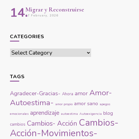
Migrar y Reconstruirse
17 February, 2026
CATEGORIES
Categories
TAGS
Amor-
Agradecer-Gracias-
amor
Ahora
Autoestima-
amor sano
amor propio
apegos
aprendizaje
blog
emocionales
autoestima
Autoexigencia
Cambios-
Cambios- Acción
cambios
Acción-Movimientos-