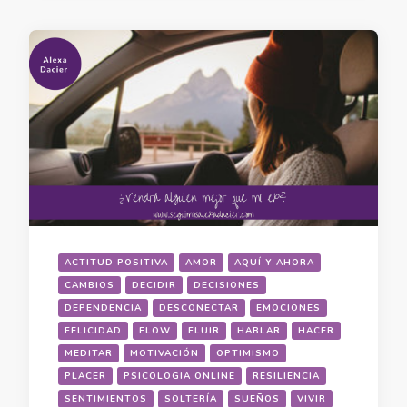
ACTITUD POSITIVA
AMOR
AQUÍ Y AHORA
CAMBIOS
DECIDIR
DECISIONES
DEPENDENCIA
DESCONECTAR
EMOCIONES
FELICIDAD
FLOW
FLUIR
HABLAR
HACER
MEDITAR
MOTIVACIÓN
OPTIMISMO
PLACER
PSICOLOGIA ONLINE
RESILIENCIA
SENTIMIENTOS
SOLTERÍA
SUEÑOS
VIVIR