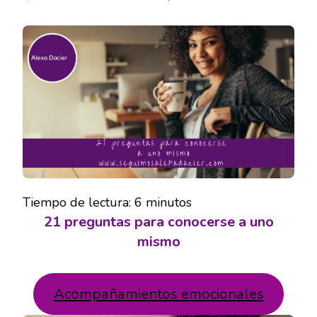
21
PREGUNT
PARA
CONOCER
A
UNO
MISMO
Tiempo de lectura:
6
minutos
21 preguntas para conocerse a uno
mismo
Acompañamientos emocionales