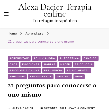
Alexa Dacier Terapia
online
Tu refugio terapéutico
Home
Aprendizaje
21 preguntas para conocerse a uno mismo
APRENDIZAJE
AQUÍ Y AHORA
AUTOESTIMA
CAMBIOS
CAOS
EMOCIONES
HABLAR
HACER
PSICOLOGÍA
PSICOLOGIA ONLINE
RESILIENCIA
SALUD MENTAL
SEGUIMOS
SENTIMIENTOS
TRISTEZA
VIVIR
21 preguntas para conocerse a
uno mismo
ON
by
ALEXA DACIER
18 OCTOBER, 2021
LEAVE A COMMENT