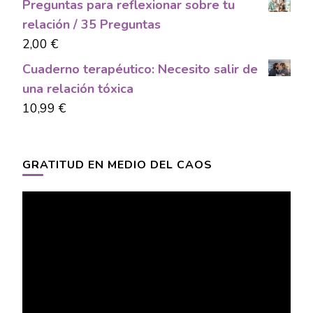
Preguntas para reflexionar sobre tu
relación / 35 Preguntas
2,00
€
Cuaderno terapéutico: Necesito salir de
una relación tóxica
10,99
€
GRATITUD EN MEDIO DEL CAOS
Video
Player