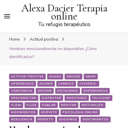
Alexa Dacier Terapia
online
Tu refugio terapéutico
Home
Actitud positiva
Hombres emocionalmente no disponibles ¿Cómo
identificarlos?
ACTITUD POSITIVA
AHORA
AMIGOS
AMOR
APRENDIZAJE
ASUMIR
CAMBIOS
CATARSIS.
CONCIENCIA
DECIDIR
DECISIONES
DEPENDENCIA
DESCONECTAR
DISFRUTAR
EMOCIONES
FELICIDAD
FLOW
FLUIR
HABLAR
MEDITAR
MOTIVACIÓN
MOVIMIENTOS
MUÉVETE
PSICOLOGIA ONLINE
RESILIENCIA
RESPETO
SEGUIMOS
SENTIMIENTOS