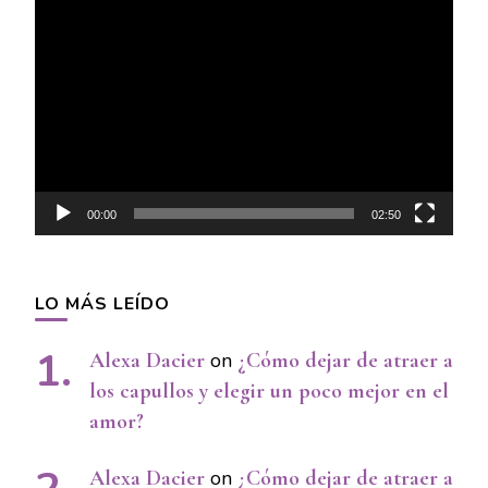
Video
Player
00:00
02:50
LO MÁS LEÍDO
Alexa Dacier
on
¿Cómo dejar de atraer a
los capullos y elegir un poco mejor en el
amor?
Alexa Dacier
on
¿Cómo dejar de atraer a