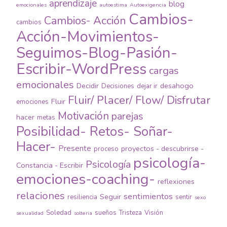
aprendizaje
blog
emocionales
autoestima
Autoexigencia
Cambios-
Cambios- Acción
cambios
Acción-Movimientos-
Seguimos-Blog-Pasión-
Escribir-WordPress
cargas
emocionales
Decidir
desahogo
Decisiones
dejar ir
Fluir/ Placer/ Flow/ Disfrutar
Fluir
emociones
Motivación
parejas
hacer
metas
Posibilidad- Retos- Soñar-
Hacer-
Presente
proyectos - descubrirse -
proceso
psicología-
Psicología
Constancia - Escribir
emociones-coaching-
reflexiones
relaciones
sentimientos
Seguir
resiliencia
sentir
sexo
Soledad
sueños
Tristeza
Visión
sexualidad
solteria