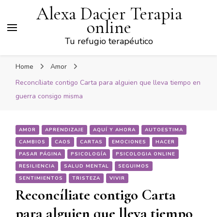
Alexa Dacier Terapia
online
Tu refugio terapéutico
Home
Amor
Reconcíliate contigo Carta para alguien que lleva tiempo en
guerra consigo misma
AMOR
APRENDIZAJE
AQUÍ Y AHORA
AUTOESTIMA
CAMBIOS
CAOS
CARTAS
EMOCIONES
HACER
PASAR PÁGINA
PSICOLOGÍA
PSICOLOGIA ONLINE
RESILIENCIA
SALUD MENTAL
SEGUIMOS
SENTIMIENTOS
TRISTEZA
VIVIR
Reconcíliate contigo Carta
para alguien que lleva tiempo