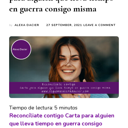
en guerra consigo misma
ON
by
ALEXA DACIER
27 SEPTEMBER, 2021
LEAVE A COMMENT
RECONC
CONTI
CARTA
PARA
ALGUI
QUE
LLEVA
TIEMP
EN
GUERR
CONSI
MISMA
Tiempo de lectura:
5
minutos
Reconcíliate contigo
Carta para alguien
que lleva tiempo en guerra consigo