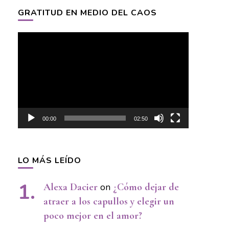
GRATITUD EN MEDIO DEL CAOS
Video
Player
00:00
02:50
LO MÁS LEÍDO
Alexa Dacier
on
¿Cómo dejar de
atraer a los capullos y elegir un
poco mejor en el amor?