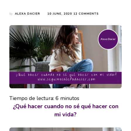
ON
by
ALEXA DACIER
10 JUNE, 2020
12 COMMENTS
¿QUÉ
HACER
CUANDO
NO
SÉ
QUÉ
HACER
CON
MI
VIDA?
Tiempo de lectura:
6
minutos
¿Qué hacer cuando no sé qué hacer con
mi vida?