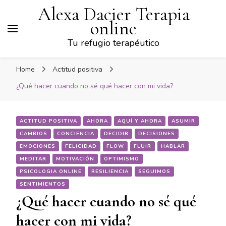
Alexa Dacier Terapia
online
Tu refugio terapéutico
Home
Actitud positiva
¿Qué hacer cuando no sé qué hacer con mi vida?
ACTITUD POSITIVA
AHORA
AQUÍ Y AHORA
ASUMIR
CAMBIOS
CONCIENCIA
DECIDIR
DECISIONES
EMOCIONES
FELICIDAD
FLOW
FLUIR
HABLAR
MEDITAR
MOTIVACIÓN
OPTIMISMO
PSICOLOGIA ONLINE
RESILIENCIA
SEGUIMOS
SENTIMIENTOS
¿Qué hacer cuando no sé qué
hacer con mi vida?