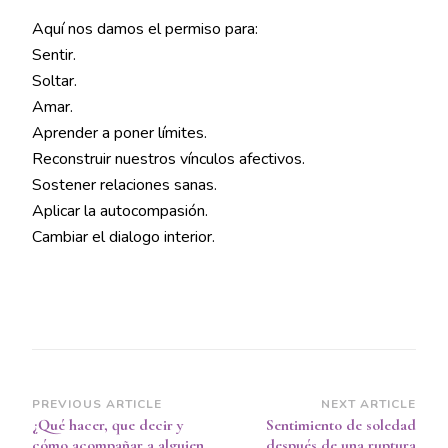
Aquí nos damos el permiso para:
Sentir.
Soltar.
Amar.
Aprender a poner límites.
Reconstruir nuestros vínculos afectivos.
Sostener relaciones sanas.
Aplicar la autocompasión.
Cambiar el dialogo interior.
Post
PREVIOUS ARTICLE
NEXT ARTICLE
¿Qué hacer, que decir y
Sentimiento de soledad
Navigation
cómo acompañar a alguien
después de una ruptura