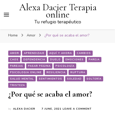
Alexa Dacier Terapia
online
Tu refugio terapéutico
Home
Amor
¿Por qué se acaba el amor?
AMOR
APRENDIZAJE
AQUÍ Y AHORA
CAMBIOS
CAOS
DEPENDENCIA
DUELO
EMOCIONES
PAREJA
PAREJAS
PASAR PÁGINA
PSICOLOGÍA
PSICOLOGIA ONLINE
RESILIENCIA
RUPTURA
SALUD MENTAL
SENTIMIENTOS
SOLEDAD
SOLTERÍA
TRISTEZA
¿Por qué se acaba el amor?
ON
by
ALEXA DACIER
7 JUNE, 2021
LEAVE A COMMENT
¿POR