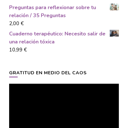
Preguntas para reflexionar sobre tu
relación / 35 Preguntas
2,00
€
Cuaderno terapéutico: Necesito salir de
una relación tóxica
10,99
€
GRATITUD EN MEDIO DEL CAOS
Video
Player