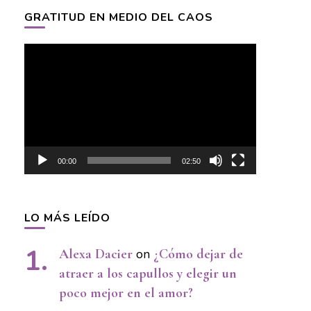
GRATITUD EN MEDIO DEL CAOS
Video
Player
00:00
02:50
LO MÁS LEÍDO
Alexa Dacier
on
¿Cómo dejar de
atraer a los capullos y elegir un
poco mejor en el amor?