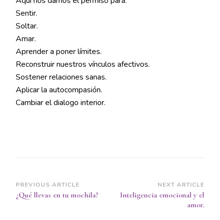
Aquí nos damos el permiso para:
Sentir.
Soltar.
Amar.
Aprender a poner límites.
Reconstruir nuestros vínculos afectivos.
Sostener relaciones sanas.
Aplicar la autocompasión.
Cambiar el dialogo interior.
Post
PREVIOUS ARTICLE
NEXT ARTICLE
¿Qué llevas en tu mochila?
Inteligencia emocional y el
Navigation
amor.