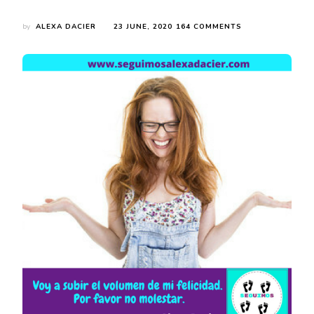
ON
by
ALEXA DACIER
23 JUNE, 2020
164 COMMENTS
VOY
A
SUBIR
EL
VOLUMEN
DE
MI
FELICIDAD.
POR
FAVOR
NO
MOLESTAR.