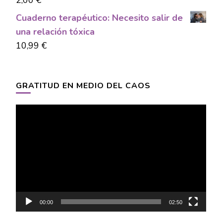
Cuaderno terapéutico: Necesito salir de
una relación tóxica
10,99
€
GRATITUD EN MEDIO DEL CAOS
Video
Player
00:00
02:50