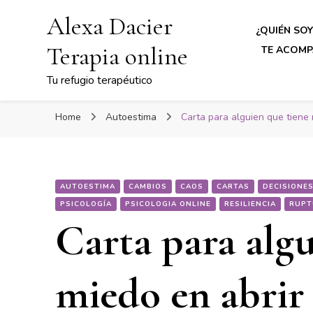
Alexa Dacier
¿QUIÉN SOY
Terapia online
TE ACOMP
Tu refugio terapéutico
Home
Autoestima
Carta para alguien que tiene
AUTOESTIMA
CAMBIOS
CAOS
CARTAS
DECISIONE
PSICOLOGÍA
PSICOLOGIA ONLINE
RESILIENCIA
RUPT
Carta para algu
miedo en abrir