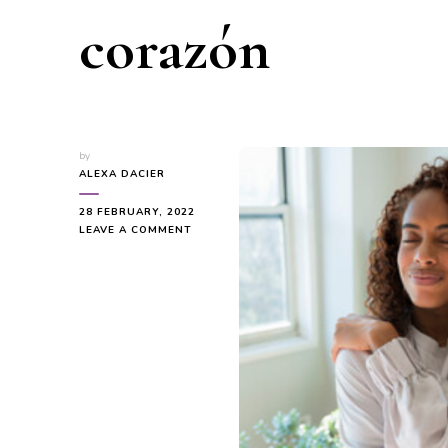
corazón
by
ALEXA DACIER
28 FEBRUARY, 2022
ON
LEAVE A COMMENT
CARTA
PARA
ALGUIEN
QUE
TIENE
MIEDO
EN
ABRIR
DE
NUEVO
EL
CORAZÓN