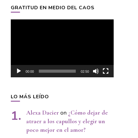
GRATITUD EN MEDIO DEL CAOS
Video
Player
00:00
02:50
LO MÁS LEÍDO
Alexa Dacier
on
¿Cómo dejar de
atraer a los capullos y elegir un
poco mejor en el amor?