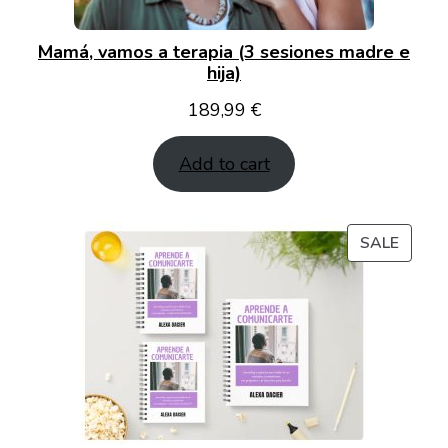
Mamá, vamos a terapia (3 sesiones madre e
hija)
189,99
€
Add to cart
PROD
SALE
ON
SALE