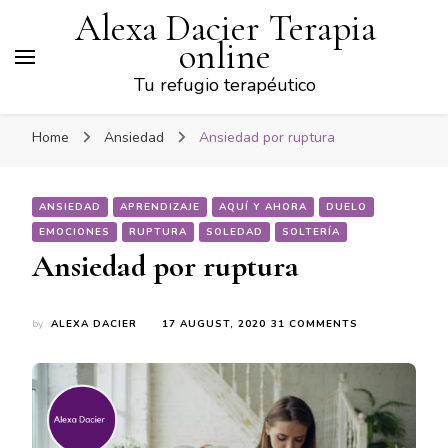
Alexa Dacier Terapia
online
Tu refugio terapéutico
Home
Ansiedad
Ansiedad por ruptura
ANSIEDAD
APRENDIZAJE
AQUÍ Y AHORA
DUELO
EMOCIONES
RUPTURA
SOLEDAD
SOLTERÍA
Ansiedad por ruptura
ON
by
ALEXA DACIER
17 AUGUST, 2020
31 COMMENTS
ANSIEDAD
POR
RUPTURA