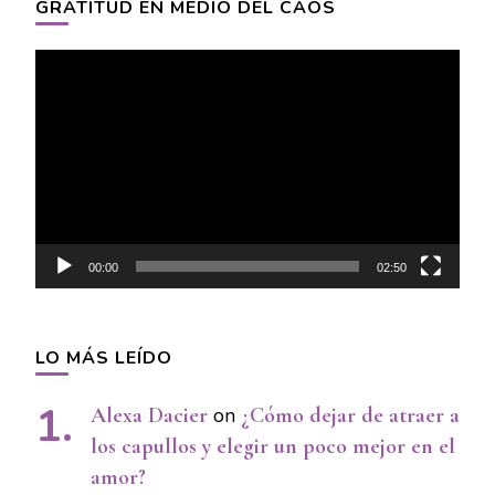
GRATITUD EN MEDIO DEL CAOS
Video
Player
00:00
02:50
LO MÁS LEÍDO
Alexa Dacier
on
¿Cómo dejar de atraer a
los capullos y elegir un poco mejor en el
amor?