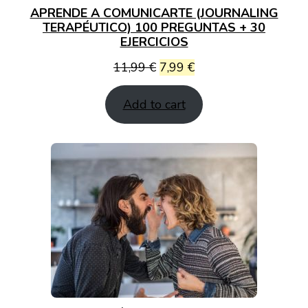
APRENDE A COMUNICARTE (JOURNALING
TERAPÉUTICO) 100 PREGUNTAS + 30
EJERCICIOS
Original
Current
11,99
€
7,99
€
price
price
Add to cart
was:
is:
11,99 €.
7,99 €.