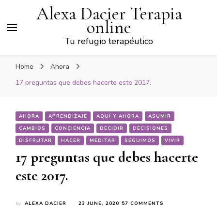
Alexa Dacier Terapia
online
Tu refugio terapéutico
Home
Ahora
17 preguntas que debes hacerte este 2017.
AHORA
APRENDIZAJE
AQUÍ Y AHORA
ASUMIR
CAMBIOS
CONCIENCIA
DECIDIR
DECISIONES
DISFRUTAR
HACER
MEDITAR
SEGUIMOS
VIVIR
17 preguntas que debes hacerte
este 2017.
ON
by
ALEXA DACIER
23 JUNE, 2020
57 COMMENTS
17