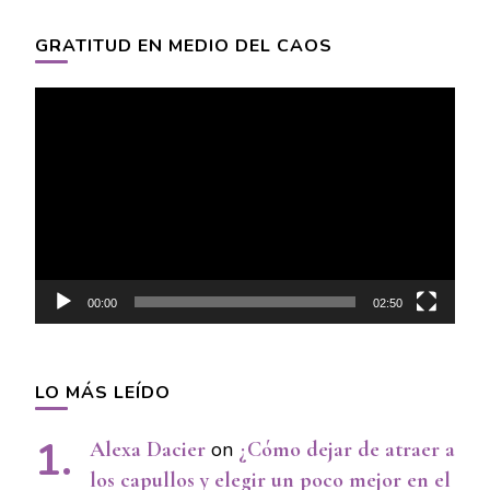
GRATITUD EN MEDIO DEL CAOS
Video
Player
00:00
02:50
LO MÁS LEÍDO
Alexa Dacier
on
¿Cómo dejar de atraer a
los capullos y elegir un poco mejor en el