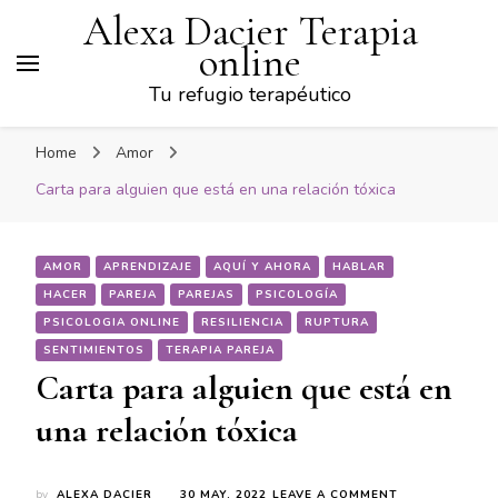
Alexa Dacier Terapia
online
Tu refugio terapéutico
Home
Amor
Carta para alguien que está en una relación tóxica
AMOR
APRENDIZAJE
AQUÍ Y AHORA
HABLAR
HACER
PAREJA
PAREJAS
PSICOLOGÍA
PSICOLOGIA ONLINE
RESILIENCIA
RUPTURA
SENTIMIENTOS
TERAPIA PAREJA
Carta para alguien que está en
una relación tóxica
ON
by
ALEXA DACIER
30 MAY, 2022
LEAVE A COMMENT