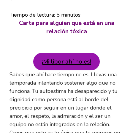
CARTA
PARA
Tiempo de lectura:
5
minutos
ALGUIEN
QUE
Carta para alguien que está en una
ESTÁ
relación tóxica
EN
UNA
RELACIÓN
TÓXICA
¡Mi libor ahí no es!
Sabes que ahí hace tiempo no es. Llevas una
temporada intentando sostener algo que no
funciona. Tu autoestima ha desaparecido y tu
dignidad como persona está al borde del
precipicio por seguir en un lugar donde el
amor, el respeto, la admiración y el ser un
equipo no están integrados en la relación.
Crees que esto es lo único que te mereces en