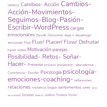
Cambios-
Cambios- Acción
cambios
Acción-Movimientos-
Seguimos-Blog-Pasión-
Escribir-WordPress
cargas
emocionales
Decidir
desahogo
Decisiones
dejar ir
Fluir/ Placer/ Flow/ Disfrutar
Fluir
emociones
Motivación
parejas
hacer
metas
Posibilidad- Retos- Soñar-
Hacer-
Presente
proyectos - descubrirse -
proceso
psicología-
Psicología
Constancia - Escribir
emociones-coaching-
reflexiones
relaciones
sentimientos
Seguir
resiliencia
sentir
sexo
Soledad
sueños
Tristeza
Visión
sexualidad
solteria