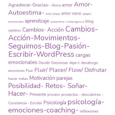
Amor-
Agradecer-Gracias-
amor
Ahora
Autoestima-
amor sano
amor propio
apegos
aprendizaje
blog
emocionales
autoestima
Autoexigencia
Cambios-
Cambios- Acción
cambios
Acción-Movimientos-
Seguimos-Blog-Pasión-
Escribir-WordPress
cargas
emocionales
Decidir
desahogo
Decisiones
dejar ir
Fluir/ Placer/ Flow/ Disfrutar
Fluir
emociones
Motivación
parejas
hacer
metas
Posibilidad- Retos- Soñar-
Hacer-
Presente
proyectos - descubrirse -
proceso
psicología-
Psicología
Constancia - Escribir
emociones-coaching-
reflexiones