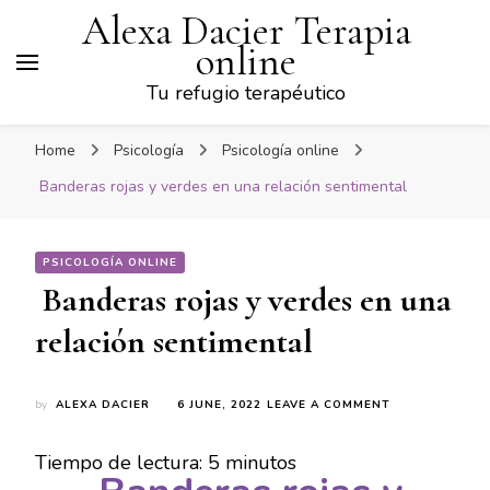
Alexa Dacier Terapia
online
Tu refugio terapéutico
Home
Psicología
Psicología online
Banderas rojas y verdes en una relación sentimental
PSICOLOGÍA ONLINE
Banderas rojas y verdes en una
relación sentimental
ON
by
ALEXA DACIER
6 JUNE, 2022
LEAVE A COMMENT
BANDERAS
ROJAS
Tiempo de lectura:
5
minutos
Y
VERDES