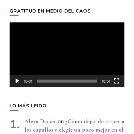
GRATITUD EN MEDIO DEL CAOS
Video
Player
00:00
02:50
LO MÁS LEÍDO
Alexa Dacier
on
¿Cómo dejar de atraer a
los capullos y elegir un poco mejor en el