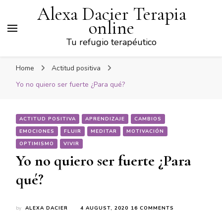
Alexa Dacier Terapia
online
Tu refugio terapéutico
Home
Actitud positiva
Yo no quiero ser fuerte ¿Para qué?
ACTITUD POSITIVA
APRENDIZAJE
CAMBIOS
EMOCIONES
FLUIR
MEDITAR
MOTIVACIÓN
OPTIMISMO
VIVIR
Yo no quiero ser fuerte ¿Para
qué?
ON
by
ALEXA DACIER
4 AUGUST, 2020
16 COMMENTS
YO