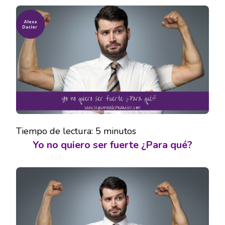
NO
QUIERO
SER
FUERTE
¿PARA
QUÉ?
Tiempo de lectura:
5
minutos
Yo no quiero ser fuerte ¿Para qué?