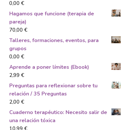
0,00
€
Hagamos que funcione (terapia de
pareja)
70,00
€
Talleres, formaciones, eventos, para
grupos
0,00
€
Aprende a poner límites (Ebook)
2,99
€
Preguntas para reflexionar sobre tu
relación / 35 Preguntas
2,00
€
Cuaderno terapéutico: Necesito salir de
una relación tóxica
10,99
€