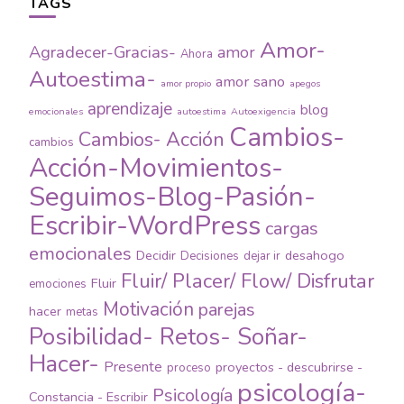
TAGS
Amor-
Agradecer-Gracias-
amor
Ahora
Autoestima-
amor sano
amor propio
apegos
aprendizaje
blog
emocionales
autoestima
Autoexigencia
Cambios-
Cambios- Acción
cambios
Acción-Movimientos-
Seguimos-Blog-Pasión-
Escribir-WordPress
cargas
emocionales
Decidir
desahogo
Decisiones
dejar ir
Fluir/ Placer/ Flow/ Disfrutar
Fluir
emociones
Motivación
parejas
hacer
metas
Posibilidad- Retos- Soñar-
Hacer-
Presente
proyectos - descubrirse -
proceso
psicología-
Psicología
Constancia - Escribir