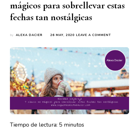
mágicos para sobrellevar estas
fechas tan nostálgicas
ON
by
ALEXA DACIER
26 MAY, 2020
LEAVE A COMMENT
NAVIDAD
SIN
PAREJA
7
CLAVES
NO
MÁGICOS
PARA
SOBRELLEVAR
ESTAS
FECHAS
TAN
NOSTÁLGICAS
Tiempo de lectura:
5
minutos