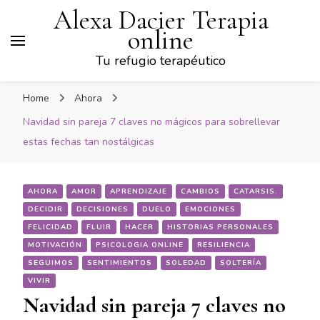
Alexa Dacier Terapia
online
Tu refugio terapéutico
Home
Ahora
Navidad sin pareja 7 claves no mágicos para sobrellevar
estas fechas tan nostálgicas
AHORA
AMOR
APRENDIZAJE
CAMBIOS
CATARSIS.
DECIDIR
DECISIONES
DUELO
EMOCIONES
FELICIDAD
FLUIR
HACER
HISTORIAS PERSONALES
MOTIVACIÓN
PSICOLOGIA ONLINE
RESILIENCIA
SEGUIMOS
SENTIMIENTOS
SOLEDAD
SOLTERÍA
VIVIR
Navidad sin pareja 7 claves no