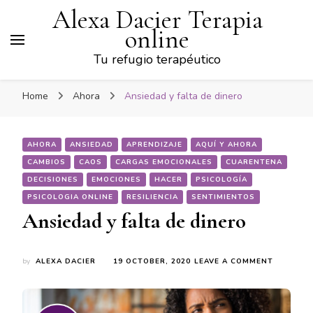
Alexa Dacier Terapia
online
Tu refugio terapéutico
Home
Ahora
Ansiedad y falta de dinero
AHORA
ANSIEDAD
APRENDIZAJE
AQUÍ Y AHORA
CAMBIOS
CAOS
CARGAS EMOCIONALES
CUARENTENA
DECISIONES
EMOCIONES
HACER
PSICOLOGÍA
PSICOLOGIA ONLINE
RESILIENCIA
SENTIMIENTOS
Ansiedad y falta de dinero
ON
by
ALEXA DACIER
19 OCTOBER, 2020
LEAVE A COMMENT
ANSIEDA
Y
FALTA
DE