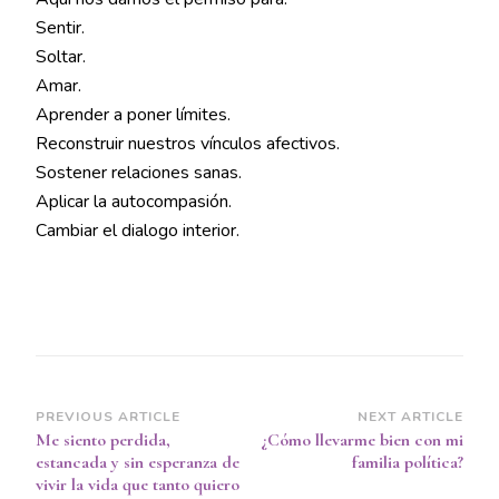
Sentir.
Soltar.
Amar.
Aprender a poner límites.
Reconstruir nuestros vínculos afectivos.
Sostener relaciones sanas.
Aplicar la autocompasión.
Cambiar el dialogo interior.
Post
PREVIOUS ARTICLE
NEXT ARTICLE
Me siento perdida,
¿Cómo llevarme bien con mi
Navigation
estancada y sin esperanza de
familia política?
vivir la vida que tanto quiero