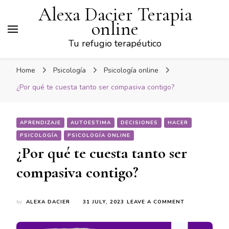
Alexa Dacier Terapia
online
Tu refugio terapéutico
Home
Psicología
Psicología online
¿Por qué te cuesta tanto ser compasiva contigo?
APRENDIZAJE
AUTOESTIMA
DECISIONES
HACER
PSICOLOGÍA
PSICOLOGÍA ONLINE
¿Por qué te cuesta tanto ser
compasiva contigo?
ON
by
ALEXA DACIER
31 JULY, 2023
LEAVE A COMMENT
¿POR
QUÉ