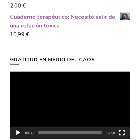
2,00
€
Cuaderno terapéutico: Necesito salir de
una relación tóxica
10,99
€
GRATITUD EN MEDIO DEL CAOS
Video
Player
00:00
02:50