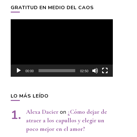
GRATITUD EN MEDIO DEL CAOS
Video
Player
00:00
02:50
LO MÁS LEÍDO
Alexa Dacier
on
¿Cómo dejar de
atraer a los capullos y elegir un
poco mejor en el amor?