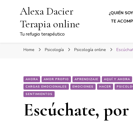
Alexa Dacier
¿QUIÉN SOY
Terapia online
TE ACOMP
Tu refugio terapéutico
Home
Psicología
Psicología online
Escúchat
AHORA
AMOR PROPIO
APRENDIZAJE
AQUÍ Y AHORA
CARGAS EMOCIONALES
EMOCIONES
HACER
PSICOLO
SENTIMIENTOS
Escúchate, por