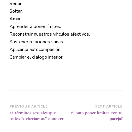
Sentir.
Soltar.
Amar.
Aprender a poner límites.
Reconstruir nuestros vínculos afectivos.
Sostener relaciones sanas.
Aplicar la autocompasión.
Cambiar el dialogo interior.
Post
PREVIOUS ARTICLE
NEXT ARTICLE
22 términos sexuales que
¿Cómo poner límites con tu
Navigation
todos “deberíamos” conocer
pareja?