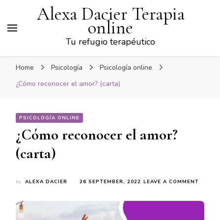
Alexa Dacier Terapia
online
Tu refugio terapéutico
Home
Psicología
Psicología online
¿Cómo reconocer el amor? (carta)
PSICOLOGÍA ONLINE
¿Cómo reconocer el amor?
(carta)
ON
by
ALEXA DACIER
26 SEPTEMBER, 2022
LEAVE A COMMENT
¿CÓMO
RECON
EL
AMOR?