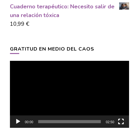
Cuaderno terapéutico: Necesito salir de
una relación tóxica
10,99
€
GRATITUD EN MEDIO DEL CAOS
Video
Player
00:00
02:50