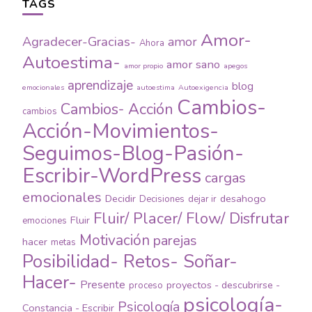
TAGS
Amor-
Agradecer-Gracias-
amor
Ahora
Autoestima-
amor sano
amor propio
apegos
aprendizaje
blog
emocionales
autoestima
Autoexigencia
Cambios-
Cambios- Acción
cambios
Acción-Movimientos-
Seguimos-Blog-Pasión-
Escribir-WordPress
cargas
emocionales
Decidir
desahogo
Decisiones
dejar ir
Fluir/ Placer/ Flow/ Disfrutar
Fluir
emociones
Motivación
parejas
hacer
metas
Posibilidad- Retos- Soñar-
Hacer-
Presente
proyectos - descubrirse -
proceso
psicología-
Psicología
Constancia - Escribir