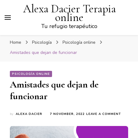
Alexa Dacier Terapia
online
Tu refugio terapéutico
Home
Psicología
Psicología online
Amistades que dejan de funcionar
PSICOLOGÍA ONLINE
Amistades que dejan de
funcionar
ON
by
ALEXA DACIER
7 NOVEMBER, 2022
LEAVE A COMMENT
AMISTAD
QUE
DEJAN
DE