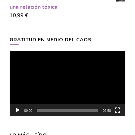
una relación tóxica
10,99
€
GRATITUD EN MEDIO DEL CAOS
Video
Player
00:00
02:50