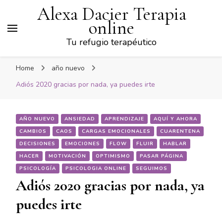
Alexa Dacier Terapia
online
Tu refugio terapéutico
Home
año nuevo
Adiós 2020 gracias por nada, ya puedes irte
AÑO NUEVO
ANSIEDAD
APRENDIZAJE
AQUÍ Y AHORA
CAMBIOS
CAOS
CARGAS EMOCIONALES
CUARENTENA
DECISIONES
EMOCIONES
FLOW
FLUIR
HABLAR
HACER
MOTIVACIÓN
OPTIMISMO
PASAR PÁGINA
PSICOLOGÍA
PSICOLOGIA ONLINE
SEGUIMOS
Adiós 2020 gracias por nada, ya
puedes irte