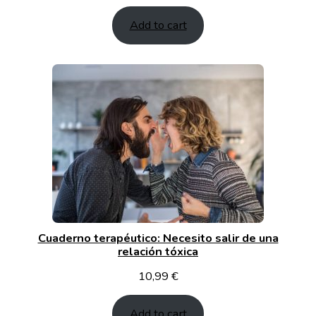
price
price
Add to cart
was:
is:
11,99 €.
7,99 €.
Cuaderno terapéutico: Necesito salir de una
relación tóxica
10,99
€
Add to cart