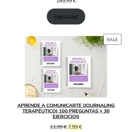
189,99
€
Add to cart
PROD
SALE
ON
SALE
APRENDE A COMUNICARTE (JOURNALING
TERAPÉUTICO) 100 PREGUNTAS + 30
EJERCICIOS
Original
Current
11,99
€
7,99
€