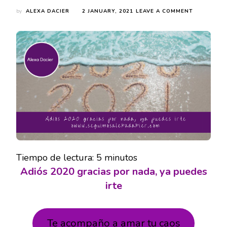
ON
by
ALEXA DACIER
2 JANUARY, 2021
LEAVE A COMMENT
ADIÓS
2020
GRACIAS
POR
NADA,
YA
PUEDES
IRTE
Tiempo de lectura:
5
minutos
Adiós 2020 gracias por nada, ya puedes
irte
Te acompaño a amar tu caos