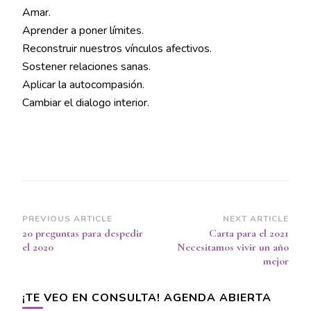
Amar.
Aprender a poner límites.
Reconstruir nuestros vínculos afectivos.
Sostener relaciones sanas.
Aplicar la autocompasión.
Cambiar el dialogo interior.
Post
PREVIOUS ARTICLE
NEXT ARTICLE
20 preguntas para despedir
Carta para el 2021
Navigation
el 2020
Necesitamos vivir un año
mejor
¡TE VEO EN CONSULTA! AGENDA ABIERTA