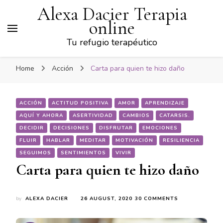
Alexa Dacier Terapia
online
Tu refugio terapéutico
Home
Acción
Carta para quien te hizo daño
ACCIÓN
ACTITUD POSITIVA
AMOR
APRENDIZAJE
AQUÍ Y AHORA
ASERTIVIDAD
CAMBIOS
CATARSIS.
DECIDIR
DECISIONES
DISFRUTAR
EMOCIONES
FLUIR
HABLAR
MEDITAR
MOTIVACIÓN
RESILIENCIA
SEGUIMOS
SENTIMIENTOS
VIVIR
Carta para quien te hizo daño
ON
by
ALEXA DACIER
26 AUGUST, 2020
30 COMMENTS
CARTA
PARA