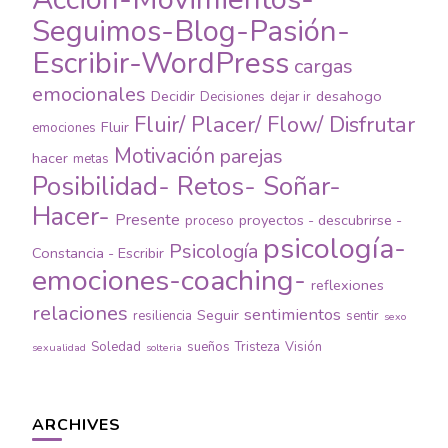
Seguimos-Blog-Pasión-
Escribir-WordPress
cargas
emocionales
Decidir
desahogo
Decisiones
dejar ir
Fluir/ Placer/ Flow/ Disfrutar
Fluir
emociones
Motivación
parejas
hacer
metas
Posibilidad- Retos- Soñar-
Hacer-
Presente
proyectos - descubrirse -
proceso
psicología-
Psicología
Constancia - Escribir
emociones-coaching-
reflexiones
relaciones
sentimientos
Seguir
resiliencia
sentir
sexo
Soledad
sueños
Tristeza
Visión
sexualidad
solteria
ARCHIVES