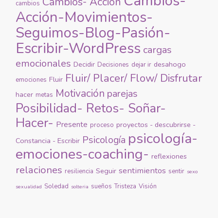
Cambios-
Cambios- Acción
cambios
Acción-Movimientos-
Seguimos-Blog-Pasión-
Escribir-WordPress
cargas
emocionales
Decidir
desahogo
Decisiones
dejar ir
Fluir/ Placer/ Flow/ Disfrutar
Fluir
emociones
Motivación
parejas
hacer
metas
Posibilidad- Retos- Soñar-
Hacer-
Presente
proyectos - descubrirse -
proceso
psicología-
Psicología
Constancia - Escribir
emociones-coaching-
reflexiones
relaciones
sentimientos
Seguir
resiliencia
sentir
sexo
Soledad
sueños
Tristeza
Visión
sexualidad
solteria