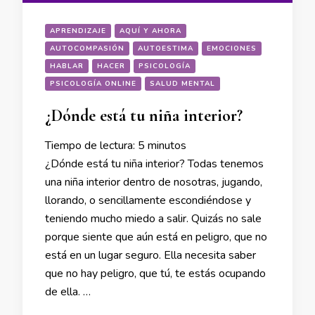
APRENDIZAJE
AQUÍ Y AHORA
AUTOCOMPASIÓN
AUTOESTIMA
EMOCIONES
HABLAR
HACER
PSICOLOGÍA
PSICOLOGÍA ONLINE
SALUD MENTAL
¿Dónde está tu niña interior?
Tiempo de lectura:
5
minutos
¿Dónde está tu niña interior? Todas tenemos
una niña interior dentro de nosotras, jugando,
llorando, o sencillamente escondiéndose y
teniendo mucho miedo a salir. Quizás no sale
porque siente que aún está en peligro, que no
está en un lugar seguro. Ella necesita saber
que no hay peligro, que tú, te estás ocupando
de ella. …