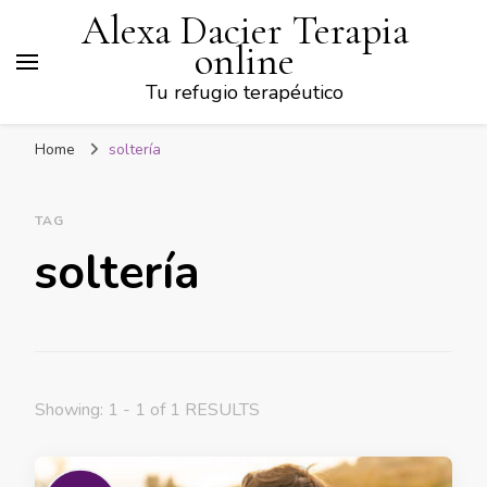
Alexa Dacier Terapia
online
Tu refugio terapéutico
Home
soltería
TAG
soltería
Showing: 1 - 1 of 1 RESULTS