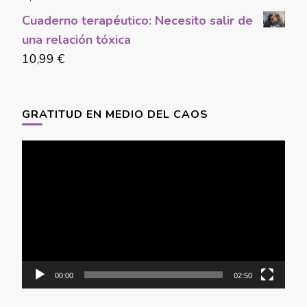
Cuaderno terapéutico: Necesito salir de
una relación tóxica
10,99
€
GRATITUD EN MEDIO DEL CAOS
Video
Player
00:00
02:50