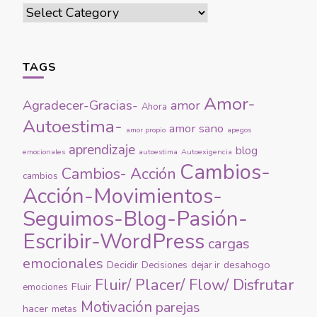
Categories
TAGS
Amor-
Agradecer-Gracias-
amor
Ahora
Autoestima-
amor sano
amor propio
apegos
aprendizaje
blog
emocionales
autoestima
Autoexigencia
Cambios-
Cambios- Acción
cambios
Acción-Movimientos-
Seguimos-Blog-Pasión-
Escribir-WordPress
cargas
emocionales
Decidir
desahogo
Decisiones
dejar ir
Fluir/ Placer/ Flow/ Disfrutar
Fluir
emociones
Motivación
parejas
hacer
metas