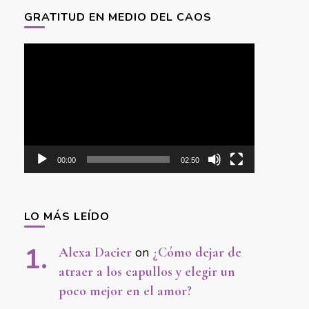
GRATITUD EN MEDIO DEL CAOS
Video
Player
00:00
02:50
LO MÁS LEÍDO
Alexa Dacier
on
¿Cómo dejar de
atraer a los capullos y elegir un
poco mejor en el amor?