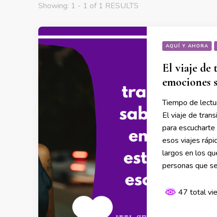
Showing: 1 - 1 of 1 RESULTS
AQUÍ Y AHORA
El viaje de 
emociones s
Tiempo de lectu
El viaje de tran
para escucharte 
esos viajes rápi
largos en los qu
personas que s
47 total v