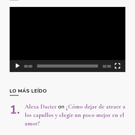
Video
Player
00:00
02:50
LO MÁS LEÍDO
Alexa Dacier
on
¿Cómo dejar de atraer a
los capullos y elegir un poco mejor en el
amor?