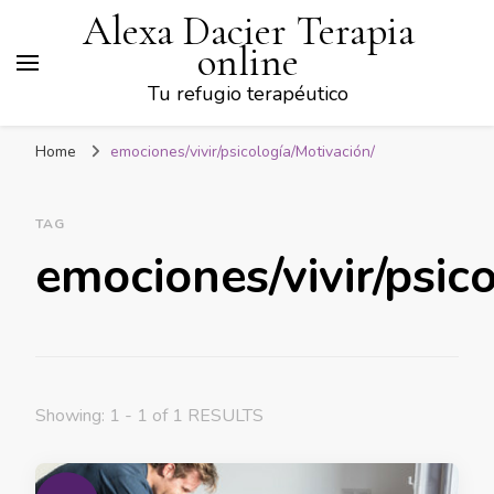
Alexa Dacier Terapia
online
Tu refugio terapéutico
Home
emociones/vivir/psicología/Motivación/
TAG
emociones/vivir/psic
Showing: 1 - 1 of 1 RESULTS