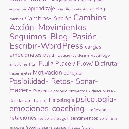
amor propio
apegos
aprendizaje
blog
emocionales
autoestima
Autoexigencia
Cambios-
Cambios- Acción
cambios
Acción-Movimientos-
Seguimos-Blog-Pasión-
Escribir-WordPress
cargas
emocionales
Decidir
desahogo
Decisiones
dejar ir
Fluir/ Placer/ Flow/ Disfrutar
Fluir
emociones
Motivación
parejas
hacer
metas
Posibilidad- Retos- Soñar-
Hacer-
Presente
proyectos - descubrirse -
proceso
psicología-
Psicología
Constancia - Escribir
emociones-coaching-
reflexiones
relaciones
sentimientos
Seguir
resiliencia
sentir
sexo
Soledad
sueños
Tristeza
Visión
sexualidad
solteria