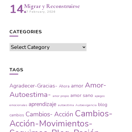
Migrar y Reconstruirse
17 February, 2026
CATEGORIES
Categories
TAGS
Amor-
Agradecer-Gracias-
amor
Ahora
Autoestima-
amor sano
amor propio
apegos
aprendizaje
blog
emocionales
autoestima
Autoexigencia
Cambios-
Cambios- Acción
cambios
Acción-Movimientos-