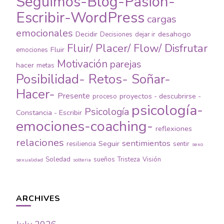
Seguimos-Blog-Pasión-
Escribir-WordPress
cargas
emocionales
Decidir
desahogo
Decisiones
dejar ir
Fluir/ Placer/ Flow/ Disfrutar
Fluir
emociones
Motivación
parejas
hacer
metas
Posibilidad- Retos- Soñar-
Hacer-
Presente
proyectos - descubrirse -
proceso
psicología-
Psicología
Constancia - Escribir
emociones-coaching-
reflexiones
relaciones
sentimientos
Seguir
resiliencia
sentir
sexo
Soledad
sueños
Tristeza
Visión
sexualidad
solteria
ARCHIVES