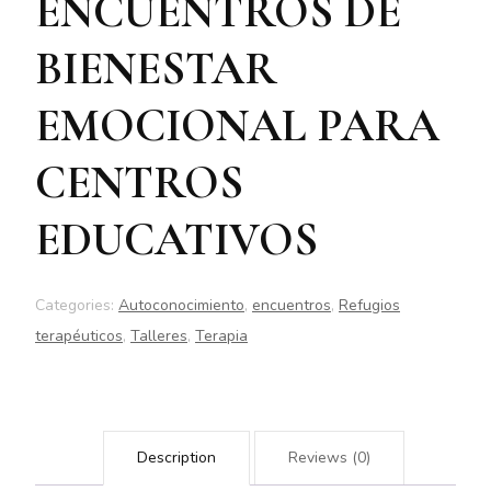
ENCUENTROS DE
BIENESTAR
EMOCIONAL PARA
CENTROS
EDUCATIVOS
Categories:
Autoconocimiento
,
encuentros
,
Refugios
terapéuticos
,
Talleres
,
Terapia
Description
Reviews (0)