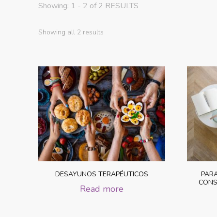
Showing: 1 - 2 of 2 RESULTS
Sorted
Showing all 2 results
by
latest
DESAYUNOS TERAPÉUTICOS
PARA
CONS
Read more